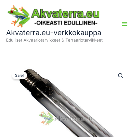
Siirry
sisältöön
Akvaterra.eu-verkkokauppa
Edulliset Akvaariotarvikkeet & Terraariotarvikkeet
Sale!