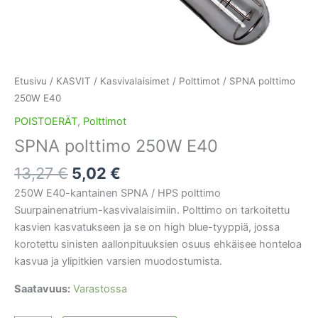
Etusivu
/
KASVIT
/
Kasvivalaisimet
/
Polttimot
/ SPNA polttimo
250W E40
POISTOERÄT
,
Polttimot
SPNA polttimo 250W E40
Alkuperäinen
Nykyinen
13,27
€
5,02
€
hinta
hinta
250W E40-kantainen SPNA / HPS polttimo
oli:
on:
Suurpainenatrium-kasvivalaisimiin. Polttimo on tarkoitettu
13,27 €.
5,02 €.
kasvien kasvatukseen ja se on high blue-tyyppiä, jossa
korotettu sinisten aallonpituuksien osuus ehkäisee honteloa
kasvua ja ylipitkien varsien muodostumista.
Saatavuus:
Varastossa