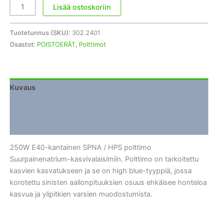
SPNA
Lisää ostoskoriin
polttimo
250W
Tuotetunnus (SKU):
302.2401
E40
Osastot:
POISTOERÄT
,
Polttimot
määrä
Kuvaus
Lisätiedot
Arviot (0)
250W E40-kantainen SPNA / HPS polttimo
Suurpainenatrium-kasvivalaisimiin. Polttimo on tarkoitettu
kasvien kasvatukseen ja se on high blue-tyyppiä, jossa
korotettu sinisten aallonpituuksien osuus ehkäisee honteloa
kasvua ja ylipitkien varsien muodostumista.