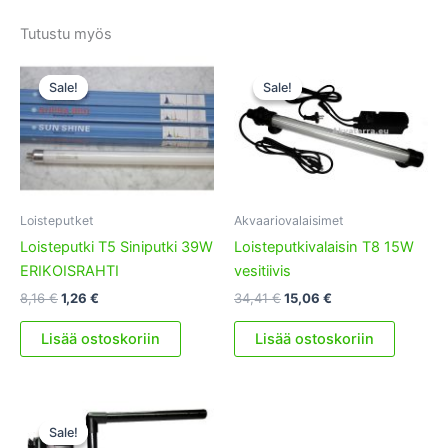
Tutustu myös
Sale!
Sale!
Sale!
Sale!
Loisteputket
Akvaariovalaisimet
Loisteputki T5 Siniputki 39W
Loisteputkivalaisin T8 15W
ERIKOISRAHTI
vesitiivis
Alkuperäinen
Nykyinen
Alkuperäinen
Nykyinen
8,16
€
1,26
€
34,41
€
15,06
€
hinta
hinta
hinta
hinta
oli:
on:
oli:
on:
Lisää ostoskoriin
Lisää ostoskoriin
8,16 €.
1,26 €.
34,41 €.
15,06 €.
Sale!
Sale!