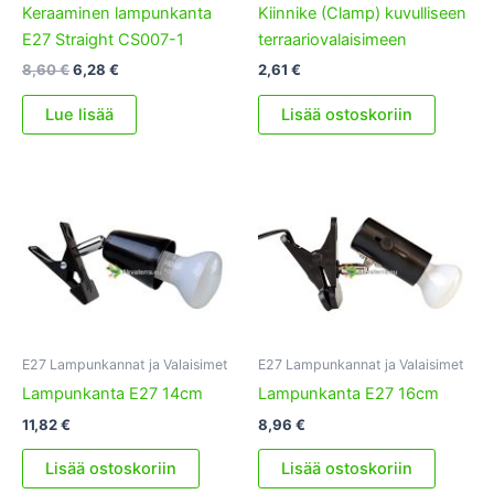
Keraaminen lampunkanta
Kiinnike (Clamp) kuvulliseen
E27 Straight CS007-1
terraariovalaisimeen
Alkuperäinen
Nykyinen
8,60
€
6,28
€
2,61
€
hinta
hinta
oli:
on:
Lue lisää
Lisää ostoskoriin
8,60 €.
6,28 €.
E27 Lampunkannat ja Valaisimet
E27 Lampunkannat ja Valaisimet
Lampunkanta E27 14cm
Lampunkanta E27 16cm
11,82
€
8,96
€
Lisää ostoskoriin
Lisää ostoskoriin