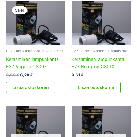
Sale!
E27 Lampunkannat ja Valaisimet
E27 Lampunkannat ja Valaisimet
Keraaminen lampunkanta
Keraaminen lampunkanta
E27 Angular CS007
E27 Hung-up CS010
Alkuperäinen
Nykyinen
8,60
€
6,28
€
9,61
€
hinta
hinta
oli:
on:
Lisää ostoskoriin
Lisää ostoskoriin
8,60 €.
6,28 €.