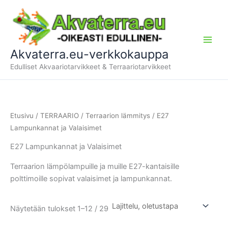
Siirry
sisältöön
Akvaterra.eu-verkkokauppa
Edulliset Akvaariotarvikkeet & Terraariotarvikkeet
Etusivu
/
TERRAARIO
/
Terraarion lämmitys
/ E27
Lampunkannat ja Valaisimet
E27 Lampunkannat ja Valaisimet
Terraarion lämpölampuille ja muille E27-kantaisille
polttimoille sopivat valaisimet ja lampunkannat.
Näytetään tulokset 1–12 / 29