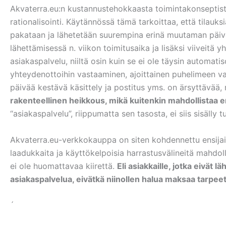
Akvaterra.eu:n kustannustehokkaasta toimintakonseptist
rationalisointi. Käytännössä tämä tarkoittaa, että tilauksi
pakataan ja lähetetään suurempina erinä muutaman päivä
lähettämisessä n. viikon toimitusaika ja lisäksi viiveitä 
asiakaspalvelu, niiltä osin kuin se ei ole täysin automati
yhteydenottoihin vastaaminen, ajoittainen puhelimeen v
päivää kestävä käsittely ja postitus yms. on ärsyttävää, 
rakenteellinen heikkous, mikä kuitenkin mahdollistaa er
“asiakaspalvelu”, riippumatta sen tasosta, ei siis sisälly 
Akvaterra.eu-verkkokauppa on siten kohdennettu ensijaise
laadukkaita ja käyttökelpoisia harrastusvälineitä mahdoll
ei ole huomattavaa kiirettä.
Eli asiakkaille, jotka eivät 
asiakaspalvelua, eivätkä niinollen halua maksaa tarpee
´