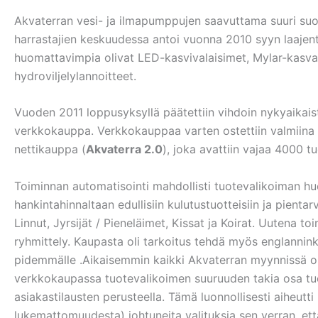
Akvaterran vesi- ja ilmapumppujen saavuttama suuri suosi
harrastajien keskuudessa antoi vuonna 2010 syyn laajenta
huomattavimpia olivat LED-kasvivalaisimet, Mylar-kasva
hydroviljelylannoitteet.
Vuoden 2011 loppusyksyllä päätettiin vihdoin nykyaikais
verkkokauppa. Verkkokauppaa varten ostettiin valmiin
nettikauppa (
Akvaterra 2.0
), joka avattiin vajaa 4000 t
Toiminnan automatisointi mahdollisti tuotevalikoiman hu
hankintahinnaltaan edullisiin kulutustuotteisiin ja pienta
Linnut, Jyrsijät / Pieneläimet, Kissat ja Koirat. Uutena t
ryhmittely. Kaupasta oli tarkoitus tehdä myös englannink
pidemmälle .Aikaisemmin kaikki Akvaterran myynnissä oll
verkkokaupassa tuotevalikoimen suuruuden takia osa tuott
asiakastilausten perusteella. Tämä luonnollisesti aiheutti
lukemattomuudesta) johtuneita valituksia sen verran, et