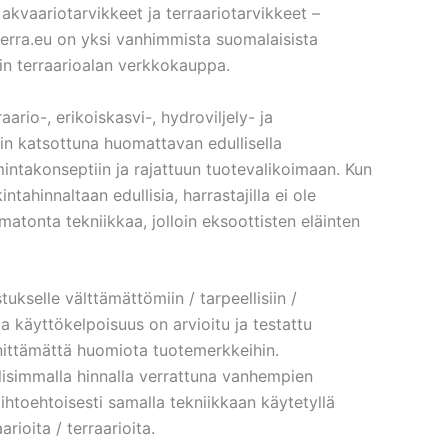
akvaariotarvikkeet ja terraariotarvikkeet –
vaterra.eu on yksi vanhimmista suomalaisista
in terraarioalan verkkokauppa.
ario-, erikoiskasvi-, hydroviljely- ja
ikin katsottuna huomattavan edullisella
ntakonseptiin ja rajattuun tuotevalikoimaan. Kun
intahinnaltaan edullisia, harrastajilla ei ole
matonta tekniikkaa, jolloin eksoottisten eläinten
ukselle välttämättömiin / tarpeellisiin /
u ja käyttökelpoisuus on arvioitu ja testattu
nnittämättä huomiota tuotemerkkeihin.
llisimmalla hinnalla verrattuna vanhempien
vaihtoehtoisesti samalla tekniikkaan käytetyllä
ioita / terraarioita.