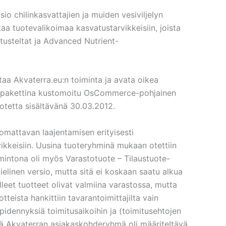
o chilinkasvattajien ja muiden vesiviljelyn
a tuotevalikoimaa kasvatustarvikkeisiin, joista
tusteltat ja Advanced Nutrient-
taa Akvaterra.eu:n toiminta ja avata oikea
a pakettina kustomoitu OsCommerce-pohjainen
uotetta sisältävänä 30.03.2012.
omattavan laajentamisen erityisesti
rvikkeisiin. Uusina tuoteryhminä mukaan otettiin
oimintona oli myös Varastotuote – Tilaustuote-
ielinen versio, mutta sitä ei koskaan saatu alkua
eet tuotteet olivat valmiina varastossa, mutta
eista hankittiin tavarantoimittajilta vain
 pidennyksiä toimitusaikoihin ja (toimitusehtojen
tä Akvaterran asiakaskohderyhmä oli määriteltävä