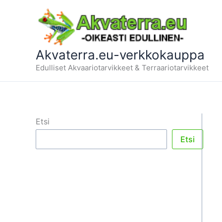
Siirry
sisältöön
Akvaterra.eu-verkkokauppa
Edulliset Akvaariotarvikkeet & Terraariotarvikkeet
Etsi
Etsi