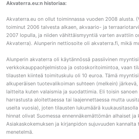
Akvaterra.eu:n historiaa:
Akvaterra.eu on ollut toiminnassa vuoden 2008 alusta.
toiminut 2006 talvesta alkaen, akvaario- ja terraariota
2007 lopulla, ja niiden vähittäismyyntiä varten avattii
Akvaterra). Alunperin nettiosoite oli akvaterra.fi, mikä 
Alunperin akvaterra oli käytännössä passiivinen myyntisivu
verkkokauppaohjelmistoa ja ostoskoritoimintoa, vaan tila
tilausten kiinteä toimituskulu oli 10 euroa. Tämä myyntis
alkuperäisen tuotevalikoiman suhteen (melkein) järkevä, 
laitteita kuten valaismia ja suodattimia. Eli toisin sanoen s
harrastusta aloitettaessa tai laajennettaessa mutta uusi
useita vuosia), joten tilausten lukumäärä kuukausitasolla
hinnat olivat Suomessa ennennäkemättömän alhaiset ja 
Asiakaskokemuksen ja kirjanpidon sujuvuuden kannalta t
menetelmä.