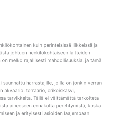
lökohtainen kuin perinteisissä liikkeissä ja
ista johtuen henkilökohtaiseen laitteiden
n melko rajallisesti mahdollisuuksia, ja tämä
suunnattu harrastajille, joilla on jonkin verran
 akvaario, terraario, erikoiskasvi,
ssa tarvikkeita. Tällä ei välttämättä tarkoiteta
ista aiheeseen ennakolta perehtymistä, koska
iseen ja erityisesti asioiden laajempaan