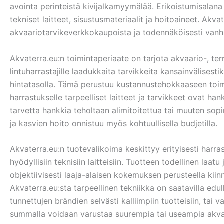
avointa perinteistä kivijalkamyymälää. Erikoistumisalana 
tekniset laitteet, sisustusmateriaalit ja hoitoaineet. Ak
akvaariotarvikeverkkokaupoista ja todennäköisesti vanh
Akvaterra.eu:n toimintaperiaate on tarjota akvaario-, terra
lintuharrastajille laadukkaita tarvikkeita kansainvälisest
hintatasolla. Tämä perustuu kustannustehokkaaseen toimi
harrastukselle tarpeelliset laitteet ja tarvikkeet ovat hank
tarvetta hankkia teholtaan alimitoitettua tai muuten sopi
ja kasvien hoito onnistuu myös kohtuullisella budjetilla.
Akvaterra.eu:n tuotevalikoima keskittyy erityisesti harrast
hyödyllisiin teknisiin laitteisiin. Tuotteen todellinen laat
objektiivisesti laaja-alaisen kokemuksen perusteella kii
Akvaterra.eu:sta tarpeellinen tekniikka on saatavilla edu
tunnettujen brändien selvästi kalliimpiin tuotteisiin, tai 
summalla voidaan varustaa suurempia tai useampia akvaar