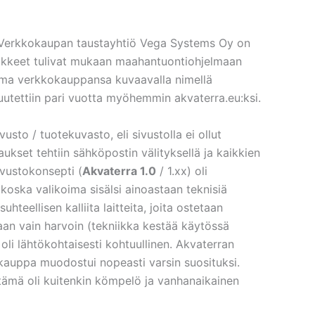
 (Verkkokaupan taustayhtiö Vega Systems Oy on
rvikkeet tulivat mukaan maahantuontiohjelmaan
n oma verkkokauppansa kuvaavalla nimellä
muutettiin pari vuotta myöhemmin akvaterra.eu:ksi.
sto / tuotekuvasto, eli sivustolla ei ollut
ukset tehtiin sähköpostin välityksellä ja kaikkien
ivustokonsepti (
Akvaterra 1.0
/ 1.xx) oli
koska valikoima sisälsi ainoastaan teknisiä
uhteellisen kalliita laitteita, joita ostetaan
taan vain harvoin (tekniikka kestää käytössä
 oli lähtökohtaisesti kohtuullinen. Akvaterran
kauppa muodostui nopeasti varsin suosituksi.
ämä oli kuitenkin kömpelö ja vanhanaikainen