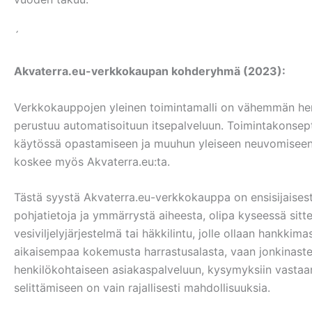
´
Akvaterra.eu-verkkokaupan kohderyhmä (2023):
Verkkokauppojen yleinen toimintamalli on vähemmän henki
perustuu automatisoituun itsepalveluun. Toimintakonsept
käytössä opastamiseen ja muuhun yleiseen neuvomiseen o
koskee myös Akvaterra.eu:ta.
Tästä syystä Akvaterra.eu-verkkokauppa on ensisijaisesti 
pohjatietoja ja ymmärrystä aiheesta, olipa kyseessä sitten
vesiviljelyjärjestelmä tai häkkilintu, jolle ollaan hankkima
aikaisempaa kokemusta harrastusalasta, vaan jonkinaste
henkilökohtaiseen asiakaspalveluun, kysymyksiin vastaam
selittämiseen on vain rajallisesti mahdollisuuksia.