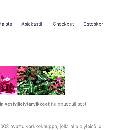
taista
Asiakastili
Checkout
Ostoskori
a vesiviljelytarvikkeet
huippuedullisesti
8 avattu verkkokauppa, jolla ei ole yleisölle