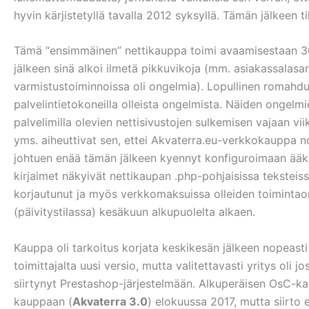
hyvin kärjistetyllä tavalla 2012 syksyllä. Tämän jälkeen t
Tämä “ensimmäinen” nettikauppa toimi avaamisestaan 30
jälkeen sinä alkoi ilmetä pikkuvikoja (mm. asiakassalasa
varmistustoiminnoissa oli ongelmia). Lopullinen romahd
palvelintietokoneilla olleista ongelmista. Näiden ongelmi
palvelimilla olevien nettisivustojen sulkemisen vajaan vi
yms. aiheuttivat sen, ettei Akvaterra.eu-verkkokauppa 
johtuen enää tämän jälkeen kyennyt konfiguroimaan ääkkö
kirjaimet näkyivät nettikaupan .php-pohjaisissa tekstei
korjautunut ja myös verkkomaksuissa olleiden toimintao
(päivitystilassa) kesäkuun alkupuolelta alkaen.
Kauppa oli tarkoitus korjata keskikesän jälkeen nopeast
toimittajalta uusi versio, mutta valitettavasti yritys oli 
siirtynyt Prestashop-järjestelmään. Alkuperäisen OsC-kau
kauppaan (
Akvaterra 3.0
) elokuussa 2017, mutta siirto e