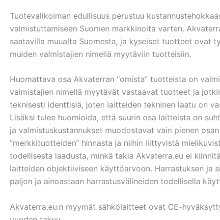
Tuotevalikoiman edullisuus perustuu kustannustehokkaase
valmistuttamiseen Suomen markkinoita varten. Akvaterra.eu
saatavilla muualta Suomesta, ja kyseiset tuotteet ovat tyy
muiden valmistajien nimellä myytäviin tuotteisiin.
Huomattava osa Akvaterran “omista” tuotteista on valmis
valmistajien nimellä myytävät vastaavat tuotteet ja jotk
teknisesti identtisiä, joten laitteiden tekninen laatu on v
Lisäksi tulee huomioida, että suurin osa laitteista on suht
ja valmistuskustannukset muodostavat vain pienen osan 
”merkkituotteiden” hinnasta ja niihin liittyvistä mielikuvis
todellisesta laadusta, minkä takia Akvaterra.eu ei kiinn
laitteiden objektiiviseen käyttöarvoon. Harrastuksen ja si
paljon ja ainoastaan harrastusvälineiden todellisella käy
Akvaterra.eu:n myymät sähkölaitteet ovat CE-hyväksytty
vuoden takuu.