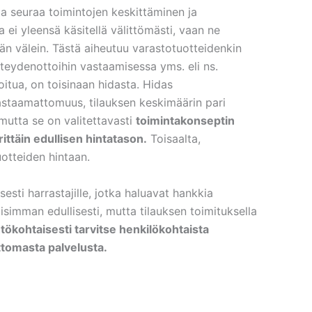
a seuraa toimintojen keskittäminen ja
a ei yleensä käsitellä välittömästi, vaan ne
n välein. Tästä aiheutuu varastotuotteidenkin
yhteydenottoihin vastaamisessa yms. eli ns.
soitua, on toisinaan hidasta. Hidas
astaamattomuus, tilauksen keskimäärin pari
mutta se on valitettavasti
toimintakonseptin
ittäin edullisen hintatason.
Toisaalta,
tuotteiden hintaan.
sti harrastajille, jotka haluavat hankkia
isimman edullisesti, mutta tilauksen toimituksella
lähtökohtaisesti tarvitse henkilökohtaista
ttomasta palvelusta.