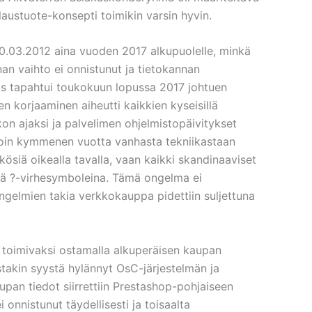
ilaustuote-konsepti toimikin varsin hyvin.
.03.2012 aina vuoden 2017 alkupuolelle, minkä
nan vaihto ei onnistunut ja tietokannan
us tapahtui toukokuun lopussa 2017 johtuen
en korjaaminen aiheutti kaikkien kyseisillä
ikon ajaksi ja palvelimen ohjelmistopäivitykset
noin kymmenen vuotta vanhasta tekniikastaan
siä oikealla tavalla, vaan kaikki skandinaaviset
ssä ?-virhesymboleina. Tämä ongelma ei
ngelmien takia verkkokauppa pidettiin suljettuna
i toimivaksi ostamalla alkuperäisen kaupan
jostakin syystä hylännyt OsC-järjestelmän ja
pan tiedot siirrettiin Prestashop-pohjaiseen
i onnistunut täydellisesti ja toisaalta