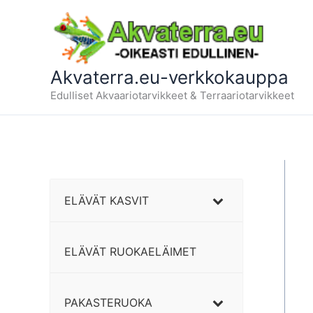
Siirry
sisältöön
Akvaterra.eu-verkkokauppa
Edulliset Akvaariotarvikkeet & Terraariotarvikkeet
ELÄVÄT KASVIT
ELÄVÄT RUOKAELÄIMET
PAKASTERUOKA