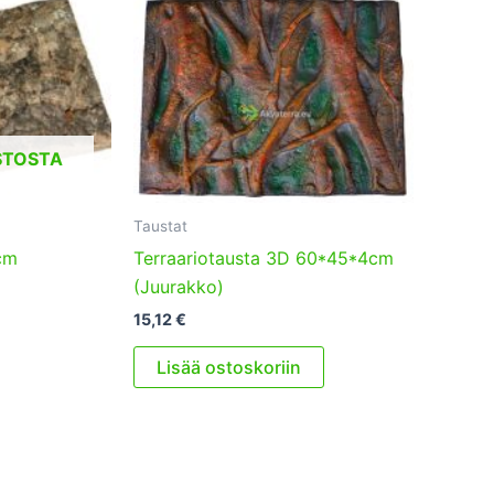
STOSTA
Taustat
cm
Terraariotausta 3D 60*45*4cm
(Juurakko)
15,12
€
Lisää ostoskoriin