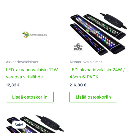
Akvaariovalaisimet
Akvaariovalaisimet
LED-akvaariovalaisin 12W
LED-akvaariovalaisin 24W /
varaosa virtalähde
43cm 6-PACK
12,32
€
216,80
€
Lisää ostoskoriin
Lisää ostoskoriin
Sale!