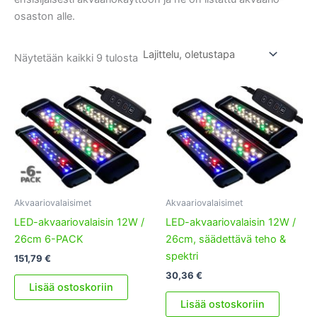
osaston alle.
Näytetään kaikki 9 tulosta
Akvaariovalaisimet
Akvaariovalaisimet
LED-akvaariovalaisin 12W /
LED-akvaariovalaisin 12W /
26cm 6-PACK
26cm, säädettävä teho &
spektri
151,79
€
30,36
€
Lisää ostoskoriin
Lisää ostoskoriin