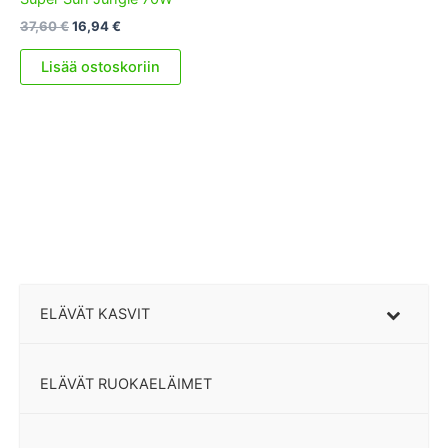
Alkuperäinen
Nykyinen
37,60
€
16,94
€
hinta
hinta
oli:
on:
Lisää ostoskoriin
37,60 €.
16,94 €.
ELÄVÄT KASVIT
ELÄVÄT RUOKAELÄIMET