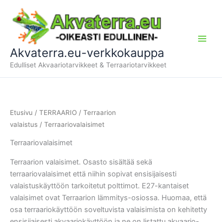
Siirry
sisältöön
Akvaterra.eu-verkkokauppa
Edulliset Akvaariotarvikkeet & Terraariotarvikkeet
Etusivu
/
TERRAARIO
/
Terraarion
valaistus
/ Terraariovalaisimet
Terraariovalaisimet
Terraarion valaisimet. Osasto sisältää sekä
terraariovalaisimet että niihin sopivat ensisijaisesti
valaistuskäyttöön tarkoitetut polttimot. E27-kantaiset
valaisimet ovat Terraarion lämmitys-osiossa. Huomaa, että
osa terraariokäyttöön soveltuvista valaisimista on kehitetty
ensisijaisesti akvaariokäyttöön ja ne on listattu akvaario-