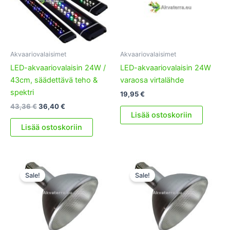
Akvaariovalaisimet
Akvaariovalaisimet
LED-akvaariovalaisin 24W /
LED-akvaariovalaisin 24W
43cm, säädettävä teho &
varaosa virtalähde
spektri
19,95
€
Alkuperäinen
Nykyinen
43,36
€
36,40
€
Lisää ostoskoriin
hinta
hinta
oli:
on:
Lisää ostoskoriin
43,36 €.
36,40 €.
Sale!
Sale!