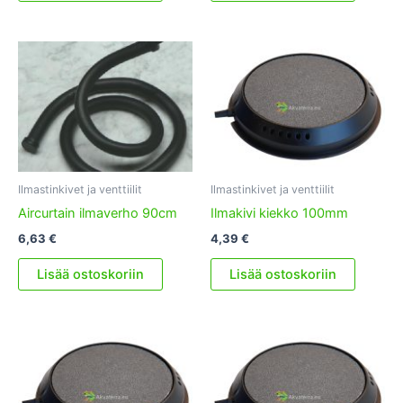
Ilmastinkivet ja venttiilit
Ilmastinkivet ja venttiilit
Aircurtain ilmaverho 90cm
Ilmakivi kiekko 100mm
6,63
€
4,39
€
Lisää ostoskoriin
Lisää ostoskoriin