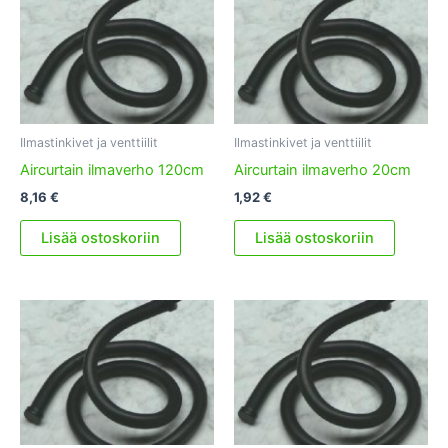
Ilmastinkivet ja venttiilit
Ilmastinkivet ja venttiilit
Aircurtain ilmaverho 120cm
Aircurtain ilmaverho 20cm
8,16
€
1,92
€
Lisää ostoskoriin
Lisää ostoskoriin