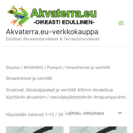
Siirry
sisältöön
Akvaterra.eu-verkkokauppa
Edulliset Akvaariotarvikkeet & Terraariotarvikkeet
Etusivu
/
AKVAARIO
/
Pumput
/ Ilmastinkivet ja venttiilit
Ilmastinkivet ja venttiilit
Ilmakivet, liitoskappaleet ja venttiilit 4/6mm ilmaletkua
käyttäviin akvaarion / vesiviljelyjärjestelmän ilmapumppuihin.
Näytetään tulokset 1–12 / 26