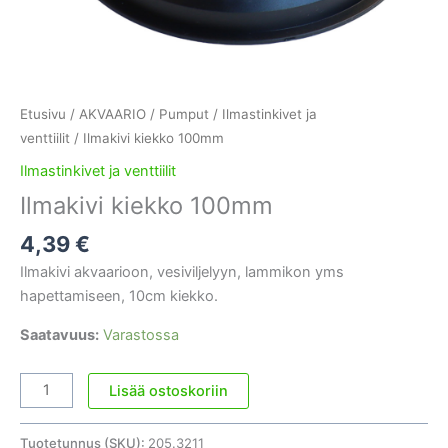
Etusivu
/
AKVAARIO
/
Pumput
/
Ilmastinkivet ja
venttiilit
/ Ilmakivi kiekko 100mm
Ilmastinkivet ja venttiilit
Ilmakivi kiekko 100mm
4,39
€
Ilmakivi akvaarioon, vesiviljelyyn, lammikon yms
hapettamiseen, 10cm kiekko.
Saatavuus:
Varastossa
Ilmakivi
Lisää ostoskoriin
kiekko
100mm
Tuotetunnus (SKU):
205.3211