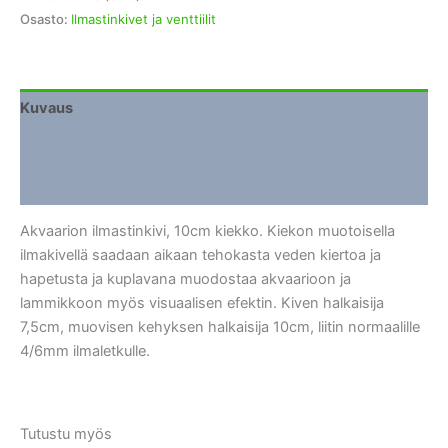
määrä
Osasto:
Ilmastinkivet ja venttiilit
Kuvaus
Lisätiedot
Arviot (0)
Akvaarion ilmastinkivi, 10cm kiekko. Kiekon muotoisella
ilmakivellä saadaan aikaan tehokasta veden kiertoa ja
hapetusta ja kuplavana muodostaa akvaarioon ja
lammikkoon myös visuaalisen efektin. Kiven halkaisija
7,5cm, muovisen kehyksen halkaisija 10cm, liitin normaalille
4/6mm ilmaletkulle.
Tutustu myös