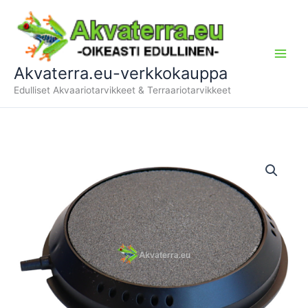
Siirry
sisältöön
Akvaterra.eu-verkkokauppa
Edulliset Akvaariotarvikkeet & Terraariotarvikkeet