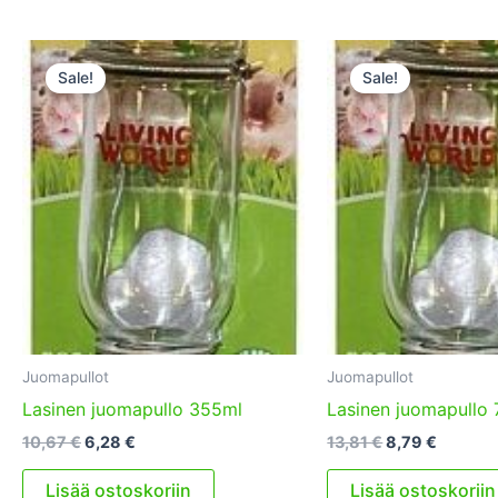
Sale!
Sale!
Juomapullot
Juomapullot
Lasinen juomapullo 355ml
Lasinen juomapullo
Alkuperäinen
Nykyinen
Alkuperäinen
Nykyin
10,67
€
6,28
€
13,81
€
8,79
€
hinta
hinta
hinta
hinta
oli:
on:
oli:
on:
Lisää ostoskoriin
Lisää ostoskoriin