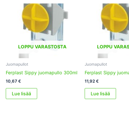
LOPPU VARASTOSTA
LOPPU VARA
Juomapullot
Juomapullot
Ferplast Sippy juomapullo 300ml
Ferplast Sippy juom
10,67
€
11,92
€
Lue lisää
Lue lisää