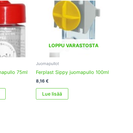
LOPPU VARASTOSTA
Juomapullot
omapullo 75ml
Ferplast Sippy juomapullo 100ml
8,16
€
Lue lisää