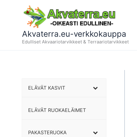
Siirry
sisältöön
Akvaterra.eu-verkkokauppa
Edulliset Akvaariotarvikkeet & Terraariotarvikkeet
ELÄVÄT KASVIT
ELÄVÄT RUOKAELÄIMET
PAKASTERUOKA