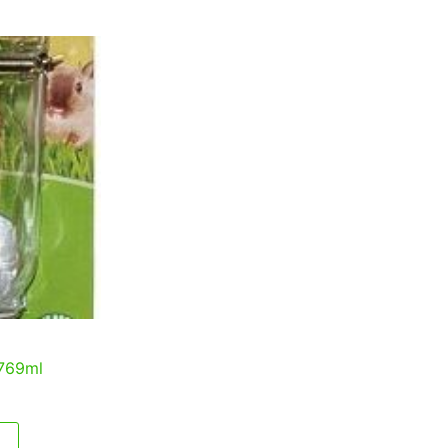
 769ml
en