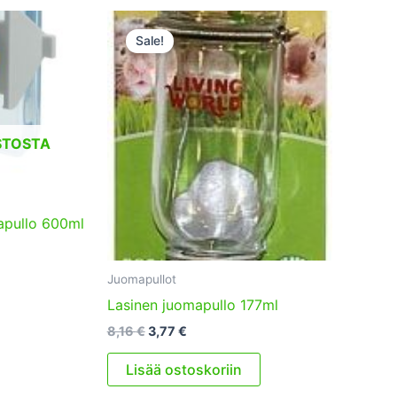
Sale!
STOSTA
apullo 600ml
Juomapullot
Lasinen juomapullo 177ml
Alkuperäinen
Nykyinen
8,16
€
3,77
€
hinta
hinta
oli:
on:
Lisää ostoskoriin
8,16 €.
3,77 €.