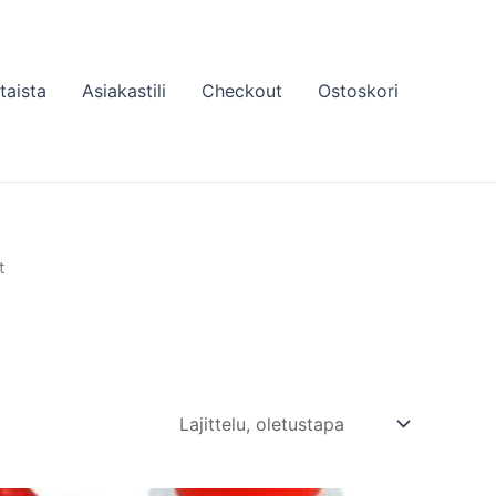
taista
Asiakastili
Checkout
Ostoskori
t