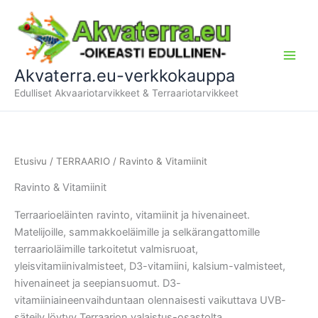
Siirry
sisältöön
Akvaterra.eu-verkkokauppa
Edulliset Akvaariotarvikkeet & Terraariotarvikkeet
Etusivu
/
TERRAARIO
/ Ravinto & Vitamiinit
Ravinto & Vitamiinit
Terraarioeläinten ravinto, vitamiinit ja hivenaineet.
Matelijoille, sammakkoeläimille ja selkärangattomille
terraarioläimille tarkoitetut valmisruoat,
yleisvitamiinivalmisteet, D3-vitamiini, kalsium-valmisteet,
hivenaineet ja seepiansuomut. D3-
vitamiiniaineenvaihduntaan olennaisesti vaikuttava UVB-
säteily löytyy Terraarion valaistus-osastolta.