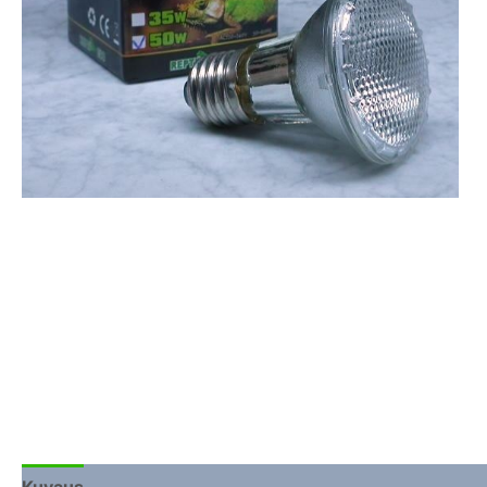
Kuvaus
Lisätiedot
Arviot (0)