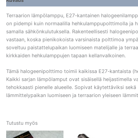
Terraarion lämpölamppu, E27-kantainen halogeenilampp
on pidempi kuin normaalilla hehkulamppupolttimolla ja 
samalla sähkönkulutuksella. Rakenteellisesti halogeenip
vastaan, koska pienikokoista varsinaista polttimoa ympä
soveltuu paistattelupaikan luomiseen matelijalle ja terr
kirkkaiden hehkulamppujen tapaan kellanvalkoinen.
Tämä halogeenipolttimo toimii kaikissa E27-kantaista (
Kaikki sarjan lämpölamput ovat sisäisellä heijastimella v
tehokkaasti pienelle alueelle. Sopivat käytettäviksi sekä 
lämmittelypaikan luomiseen ja terraarion yleiseen lämmi
Tutustu myös