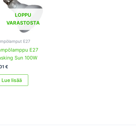
LOPPU
VARASTOSTA
mpölamput E27
ämpölamppu E27
asking Sun 100W
01
€
Lue lisää