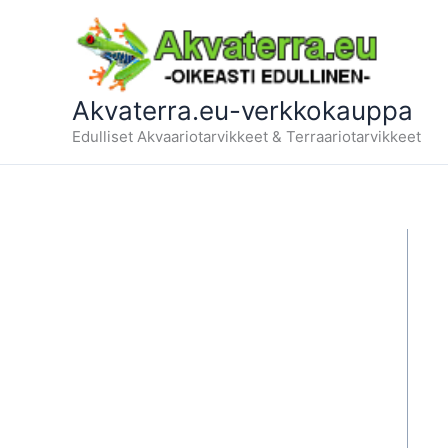
Siirry
sisältöön
Akvaterra.eu-verkkokauppa
Edulliset Akvaariotarvikkeet & Terraariotarvikkeet