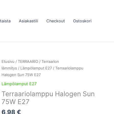
taista
Asiakastili
Checkout
Ostoskori
Etusivu
/
TERRAARIO
/
Terraarion
lämmitys
/
Lämpölamput E27
/ Terraariolamppu
Halogen Sun 75W E27
Lämpölamput E27
Terraariolamppu Halogen Sun
75W E27
6,98
€