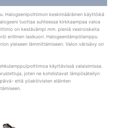
u. Halogeenipolttimon keskimääräinen käyttöikä
halogeeni tuottaa suhteessa kirkkaampaa valoa
olttimo on kestävämpi mm. pieniä vesiroiskeita
röi erillinen lasikuori. Halogeenilämpölamppu
aarion yleiseen lämmittämiseen. Valon värisävy on
hehkulamppu)polttimoa käyttävissä valaisimissa.
arustettuja, joten ne kohdistavat lämpösäteilyn
päivä- että yöaktiivisten eläinten
ttämiseen.