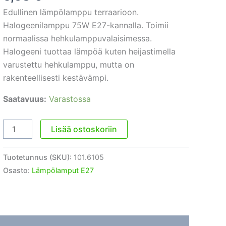
Edullinen lämpölamppu terraarioon.
Halogeenilamppu 75W E27-kannalla. Toimii
normaalissa hehkulamppuvalaisimessa.
Halogeeni tuottaa lämpöä kuten heijastimella
varustettu hehkulamppu, mutta on
rakenteellisesti kestävämpi.
Saatavuus:
Varastossa
Terraariolamppu
Lisää ostoskoriin
Halogen
Sun
Tuotetunnus (SKU):
101.6105
75W
Osasto:
Lämpölamput E27
E27
määrä