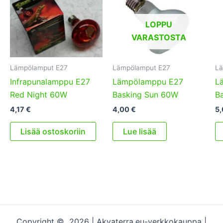
LOPPU
VARASTOSTA
Lämpölamput E27
Lämpölamput E27
Lä
Infrapunalamppu E27
Lämpölamppu E27
L
Red Night 60W
Basking Sun 60W
B
4,17
€
4,00
€
5,
Lisää ostoskoriin
Lue lisää
Copyright © 2026 | Akvaterra.eu-verkkokauppa |