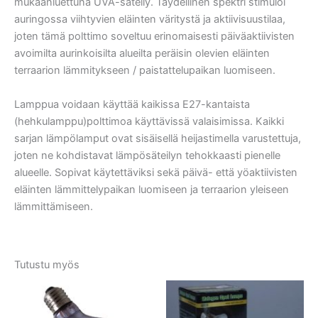
mukaanluettuna UVA-säteily. Täydellinen spektri stimuloi
auringossa viihtyvien eläinten väritystä ja aktiivisuustilaa,
joten tämä polttimo soveltuu erinomaisesti päiväaktiivisten
avoimilta aurinkoisilta alueilta peräisin olevien eläinten
terraarion lämmitykseen / paistattelupaikan luomiseen.
Lamppua voidaan käyttää kaikissa E27-kantaista
(hehkulamppu)polttimoa käyttävissä valaisimissa. Kaikki
sarjan lämpölamput ovat sisäisellä heijastimella varustettuja,
joten ne kohdistavat lämpösäteilyn tehokkaasti pienelle
alueelle. Sopivat käytettäviksi sekä päivä- että yöaktiivisten
eläinten lämmittelypaikan luomiseen ja terraarion yleiseen
lämmittämiseen.
Tutustu myös