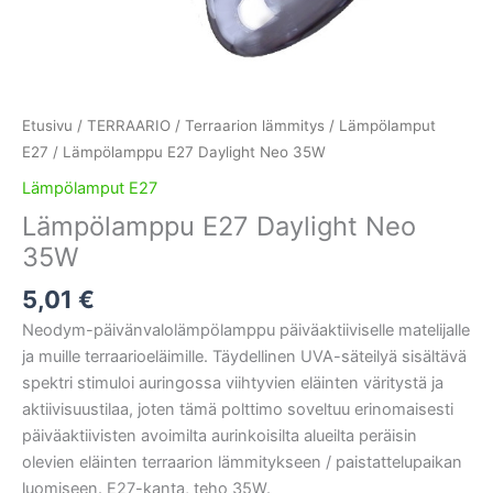
Etusivu
/
TERRAARIO
/
Terraarion lämmitys
/
Lämpölamput
E27
/ Lämpölamppu E27 Daylight Neo 35W
Lämpölamput E27
Lämpölamppu E27 Daylight Neo
35W
5,01
€
Neodym-päivänvalolämpölamppu päiväaktiiviselle matelijalle
ja muille terraarioeläimille. Täydellinen UVA-säteilyä sisältävä
spektri stimuloi auringossa viihtyvien eläinten väritystä ja
aktiivisuustilaa, joten tämä polttimo soveltuu erinomaisesti
päiväaktiivisten avoimilta aurinkoisilta alueilta peräisin
olevien eläinten terraarion lämmitykseen / paistattelupaikan
luomiseen. E27-kanta, teho 35W.