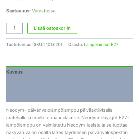
Saatavuus:
Varastossa
Lämpölamppu
Lisää ostoskoriin
E27
Daylight
Tuotetunnus (SKU):
101.6201
Osasto:
Lämpölamput E27
Neo
35W
määrä
Kuvaus
Lisätiedot
Arviot (0)
Neodym- päivänvalolämpölamppu päiväaktiiviselle
matelijalle ja muille terraarioeläimille. Neodym Daylight E27-
lämpölamppu on valmistettu Neodym-lasista ja se tuottaa
näkyvän valon osalta lähes täydellisen päivänvalospektrin