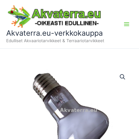
Siirry
sisältöön
Akvaterra.eu-verkkokauppa
Edulliset Akvaariotarvikkeet & Terraariotarvikkeet