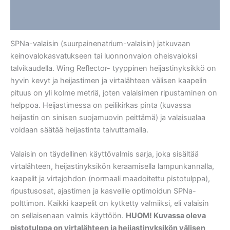
Lisätiedot
Arviot (0)
SPNa-valaisin (suurpainenatrium-valaisin) jatkuvaan
keinovalokasvatukseen tai luonnonvalon oheisvaloksi
talvikaudella. Wing Reflector- tyyppinen heijastinyksikkö on
hyvin kevyt ja heijastimen ja virtalähteen välisen kaapelin
pituus on yli kolme metriä, joten valaisimen ripustaminen on
helppoa. Heijastimessa on peilikirkas pinta (kuvassa
heijastin on sinisen suojamuovin peittämä) ja valaisualaa
voidaan säätää heijastinta taivuttamalla.
Valaisin on täydellinen käyttövalmis sarja, joka sisältää
virtalähteen, heijastinyksikön keraamisella lampunkannalla,
kaapelit ja virtajohdon (normaali maadoitettu pistotulppa),
ripustusosat, ajastimen ja kasveille optimoidun SPNa-
polttimon. Kaikki kaapelit on kytketty valmiiksi, eli valaisin
on sellaisenaan valmis käyttöön.
HUOM! Kuvassa oleva
pistotulppa on virtalähteen ja heijastinyksikön välisen