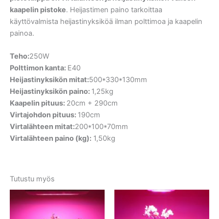
kaapelin pistoke
. Heijastimen paino tarkoittaa
käyttövalmista heijastinyksiköä ilman polttimoa ja kaapelin
painoa.
Teho:
250W
Polttimon kanta:
E40
Heijastinyksikön mitat:
500*330*130mm
Heijastinyksikön paino:
1,25kg
Kaapelin pituus:
20cm + 290cm
Virtajohdon pituus:
190cm
Virtalähteen mitat:
200*100*70mm
Virtalähteen paino (kg):
1,50kg
Tutustu myös