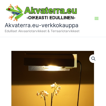
Siirry
sisältöön
Akvaterra.eu-verkkokauppa
Edulliset Akvaariotarvikkeet & Terraariotarvikkeet