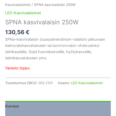
Kasvivalaisimet
/ SPNA kasvivalaisin 250W
LED-Kasvivalaisimet
SPNA kasvivalaisin 250W
130,56
€
SPNa-kasvivalaisin (suurpainenatrium-valaisin) jatkuvaan
keinovalokasvatukseen tai luonnonvalon oheisvaloksi
talvikaudella. Sopii huonekasveille, hyötykasveille,
taimikasvatukseen yms.
Varasto loppu
Tuotetunnus (SKU):
302.2101
Osasto:
LED-Kasvivalaisimet
Kuvaus