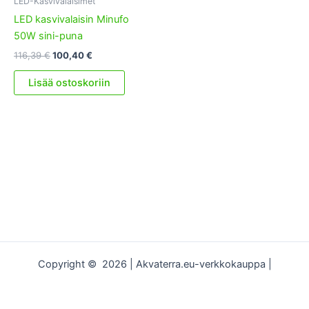
LED-Kasvivalaisimet
LED kasvivalaisin Minufo
50W sini-puna
Alkuperäinen
Nykyinen
116,39
€
100,40
€
hinta
hinta
oli:
on:
Lisää ostoskoriin
116,39 €.
100,40 €.
Copyright © 2026 | Akvaterra.eu-verkkokauppa |