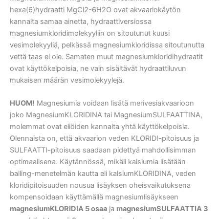
hexa(6)hydraatti MgCl2-6H2O ovat akvaariokäytön
kannalta samaa ainetta, hydraattiversiossa
magnesiumkloridimolekyyliin on sitoutunut kuusi
vesimolekyyliä, pelkässä magnesiumkloridissa sitoutunutta
vettä taas ei ole. Samaten muut magnesiumkloridihydraatit
ovat käyttökelpoisia, ne vain sisältävät hydraattiluvun
mukaisen määrän vesimolekyylejä.
HUOM!
Magnesiumia voidaan lisätä merivesiakvaarioon
joko MagnesiumKLORIDINA tai MagnesiumSULFAATTINA,
molemmat ovat eliöiden kannalta yhtä käyttökelpoisia.
Olennaista on, että akvaarion veden KLORIDI-pitoisuus ja
SULFAATTI-pitoisuus saadaan pidettyä mahdollisimman
optimaalisena. Käytännössä, mikäli kalsiumia lisätään
balling-menetelmän kautta eli kalsiumKLORIDINA, veden
kloridipitoisuuden nousua lisäyksen oheisvaikutuksena
kompensoidaan käyttämällä magnesiumlisäykseen
magnesiumKLORIDIA 5 osaa
ja
magnesiumSULFAATTIA 3