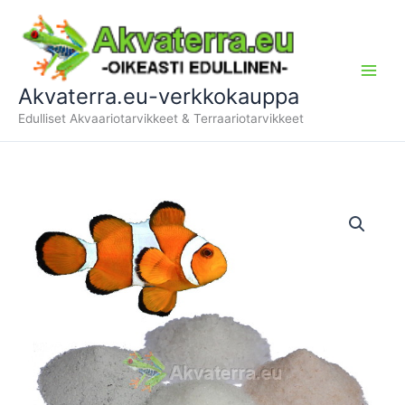
Siirry
sisältöön
Akvaterra.eu-verkkokauppa
Edulliset Akvaariotarvikkeet & Terraariotarvikkeet