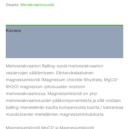
Osasto:
Meriakvaariosuolat
Kuvaus
Lisätiedot
Arviot (0)
Merivesiakvaarion Balling-suola merivesiakvaarion
vesiarvojen säätämiseen. Elintarvikelaatuinen
magnesiumkloridi (Magnesium chloride-6hydrate, MgCl2-
6H2O) magnesium-pitoisuuden nostoon
merivesiakvaariossa. Magnesiumkloridi on yksi
merivesiakvaariosuolan pääkomponenteista ja sillä voidaan
balling-menetelmän kautta kompensoida kuorta / tukirankaa
muodostavien merieläinten magnesiuminkulutusta.
Magnesiumkloridi MgCl2 ja Magnesiumkloridi