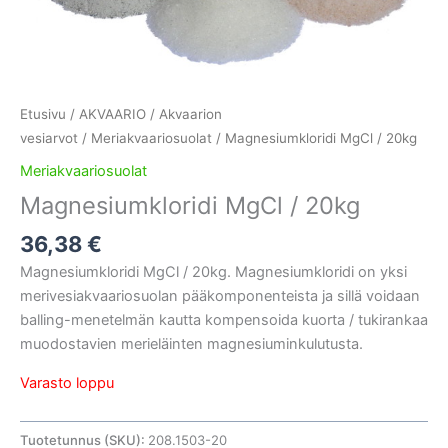
Etusivu
/
AKVAARIO
/
Akvaarion
vesiarvot
/
Meriakvaariosuolat
/ Magnesiumkloridi MgCl / 20kg
Meriakvaariosuolat
Magnesiumkloridi MgCl / 20kg
36,38
€
Magnesiumkloridi MgCl / 20kg. Magnesiumkloridi on yksi
merivesiakvaariosuolan pääkomponenteista ja sillä voidaan
balling-menetelmän kautta kompensoida kuorta / tukirankaa
muodostavien merieläinten magnesiuminkulutusta.
Varasto loppu
Tuotetunnus (SKU):
208.1503-20