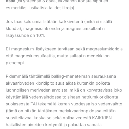
osaa
(eli yhteensä 8 osaa, akvaarion koosta riippuen
esimerkiksi lusikallisia tai desilitroja).
Jos taas kalsiumia lisätään kalkkivetenä (mikä ei sisällä
kloridia), magnesiumkloridin ja magnesiumsulfaatin
lisäyssuhde on 10:1.
Eli magnesium-lisäykseen tarvitaan sekä magnesiumkloridia
että magnesiumsulfaattia, mutta sulfaatin menekki on
pienempi.
Pidemmällä tähtäimellä balling-menetelmän seurauksena
akvaarioveden kloridipitoisuus alkaa kuitenkin poiketa
luonnollisen meriveden arvoista, mikä on korvattavissa joko
käyttämällä vedenvaihdossa toisinaan natriumkloriditonta
suolaseosta TAI tekemällä kerran vuodessa iso vedenvaihto
(tämä on pitkän tähtäimen meriakvaarionpidossa erittäin
suositeltavaa, koska se sekä nollaa vedestä KAIKKIEN
haitallisten aineiden kertymät ja palauttaa samalla