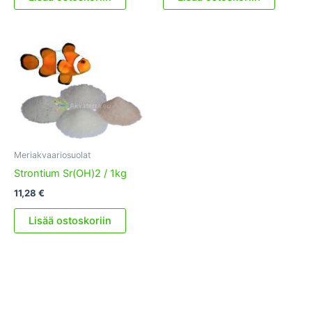
36,38 €.
17,57 €.
Meriakvaariosuolat
Strontium Sr(OH)2 / 1kg
11,28
€
Lisää ostoskoriin