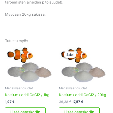
tarpeellisten aineiden pitoisuudet).
Myydään 20kg säkissä.
Tutustu myös
Sale!
Sale!
Meriakvaariosuolat
Meriakvaariosuolat
Kalsiumkloridi CaCl2 / 1kg
Kalsiumkloridi CaCl2 / 20kg
Alkuperäinen
Nykyinen
1,97
€
36,38
€
17,57
€
hinta
hinta
oli:
on:
Lisää ostoskoriin
Lisää ostoskoriin