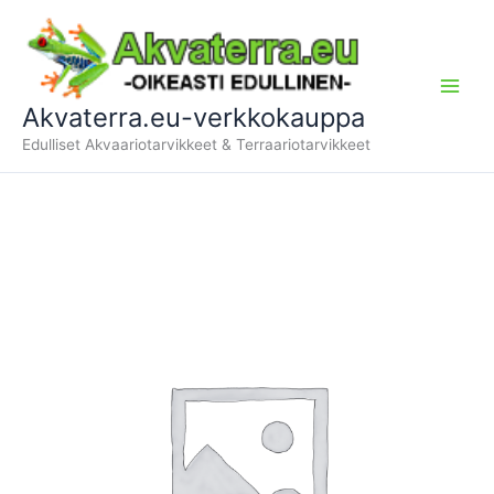
Siirry
sisältöön
Akvaterra.eu-verkkokauppa
Edulliset Akvaariotarvikkeet & Terraariotarvikkeet