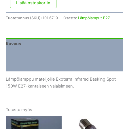
Lämpölamppu
Lisää ostoskoriin
Exoterra
Infrared
Tuotetunnus (SKU):
101.6719
Osasto:
Lämpölamput E27
Basking
Spot
150W
määrä
Kuvaus
Lisätiedot
Arviot (0)
Lämpölamppu matelijoille Exoterra Infrared Basking Spot
150W E27-kantaiseen valaisimeen.
Tutustu myös