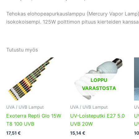
Tehokas elohopeapurkauslamppu (Mercury Vapor Lamp) 
isokokoisempi. 125W polttimon pituus kierteiden kanssa 
Tutustu myös
LOPPU
VARASTOSTA
UVA / UVB Lamput
UVA / UVB Lamput
UV
Exoterra Repti Glo 15W
UV-Loisteputki E27 5.0
UV
T8 100 UVB
UVB 20W
U
17,51
€
15,14
€
1