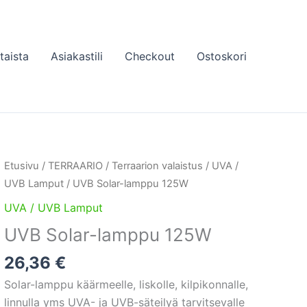
taista
Asiakastili
Checkout
Ostoskori
Etusivu
/
TERRAARIO
/
Terraarion valaistus
/
UVA /
UVB Lamput
/ UVB Solar-lamppu 125W
UVA / UVB Lamput
UVB Solar-lamppu 125W
26,36
€
Solar-lamppu käärmeelle, liskolle, kilpikonnalle,
linnulla yms UVA- ja UVB-säteilyä tarvitsevalle