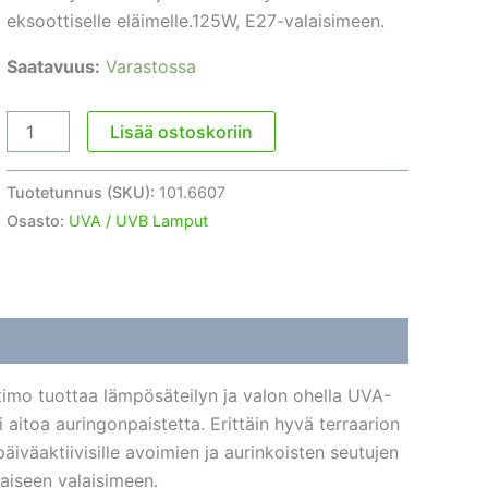
eksoottiselle eläimelle.125W, E27-valaisimeen.
Saatavuus:
Varastossa
UVB
Lisää ostoskoriin
Solar-
lamppu
Tuotetunnus (SKU):
101.6607
125W
Osasto:
UVA / UVB Lamput
määrä
lttimo tuottaa lämpösäteilyn ja valon ohella UVA-
 aitoa auringonpaistetta. Erittäin hyvä terraarion
iväaktiivisille avoimien ja aurinkoisten seutujen
taiseen valaisimeen.