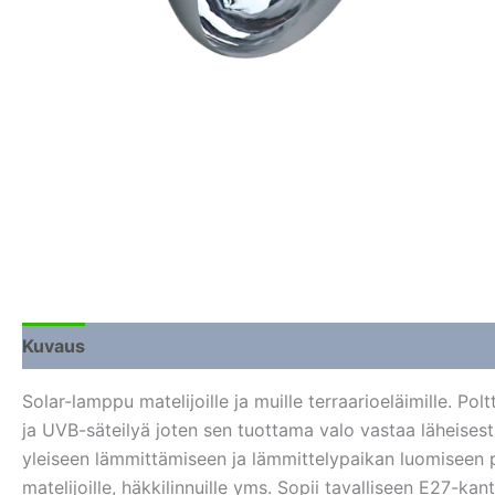
Kuvaus
Lisätiedot
Arviot (0)
Solar-lamppu matelijoille ja muille terraarioeläimille. Po
ja UVB-säteilyä joten sen tuottama valo vastaa läheisesti
yleiseen lämmittämiseen ja lämmittelypaikan luomiseen pä
matelijoille, häkkilinnuille yms. Sopii tavalliseen E27-kan