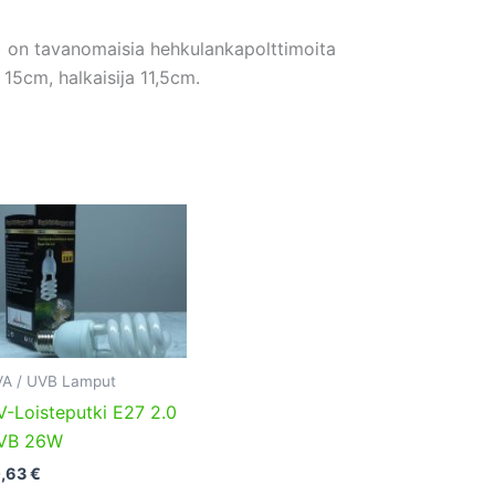
on tavanomaisia hehkulankapolttimoita
15cm, halkaisija 11,5cm.
A / UVB Lamput
-Loisteputki E27 2.0
VB 26W
0,63
€