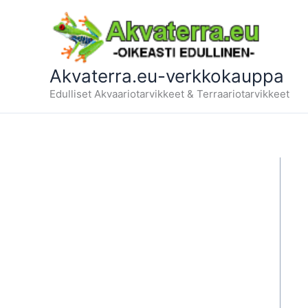
Siirry
sisältöön
Akvaterra.eu-verkkokauppa
Edulliset Akvaariotarvikkeet & Terraariotarvikkeet