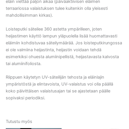
eläin viettää paljon aikaa (päiväaktiivisen eläimen
terraariossa valaistuksen tulee kuitenkin olla yleisesti
mahdollisimman kirkas).
Loisteputki säteilee 360 astetta ympärilleen, joten
heijastimen käyttö lampun yläpuolella lisää huomattavasti
eläimiin kohdistuvaa säteilymäärää. Jos loisteputkirungossa
ei ole valmiina heijastinta, heijastin voidaan tehdä
esimerkiksi ohuesta alumiinipellistä, heijastavasta kalvosta
tai alumiinifoliosta.
Riippuen käytetyn UV-säteilijän tehosta ja eläinlajin
ympäristöstä ja elintavoista, UV-valaistus voi olla päällä
koko päivittäisen valaistusajan tai se ajastetaan päälle
sopivaksi periodiksi.
Tutustu myös