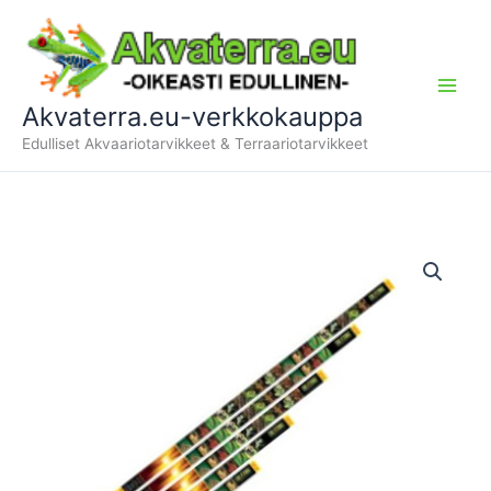
Siirry
sisältöön
Akvaterra.eu-verkkokauppa
Edulliset Akvaariotarvikkeet & Terraariotarvikkeet