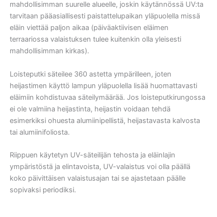
mahdollisimman suurelle alueelle, joskin käytännössä UV:ta
tarvitaan pääasiallisesti paistattelupaikan yläpuolella missä
eläin viettää paljon aikaa (päiväaktiivisen eläimen
terraariossa valaistuksen tulee kuitenkin olla yleisesti
mahdollisimman kirkas).
Loisteputki säteilee 360 astetta ympärilleen, joten
heijastimen käyttö lampun yläpuolella lisää huomattavasti
eläimiin kohdistuvaa säteilymäärää. Jos loisteputkirungossa
ei ole valmiina heijastinta, heijastin voidaan tehdä
esimerkiksi ohuesta alumiinipellistä, heijastavasta kalvosta
tai alumiinifoliosta.
Riippuen käytetyn UV-säteilijän tehosta ja eläinlajin
ympäristöstä ja elintavoista, UV-valaistus voi olla päällä
koko päivittäisen valaistusajan tai se ajastetaan päälle
sopivaksi periodiksi.