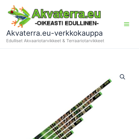
Siirry
sisältöön
Akvaterra.eu-verkkokauppa
Edulliset Akvaariotarvikkeet & Terraariotarvikkeet