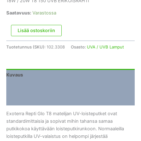
18W / 20W T8 150 UVB ERIKOISRAHTI
Saatavuus:
Varastossa
Exoterra
Lisää ostoskoriin
Repti
Glo
Tuotetunnus (SKU):
102.3308
Osasto:
UVA / UVB Lamput
18W
/
20W
T8
Kuvaus
150
Lisätiedot
UVB
ERIKOISRAHTI
Arviot (0)
määrä
Exoterra Repti Glo T8 matelijan UV-loisteputket ovat
standardimittaisia ja sopivat mihin tahansa samaa
putkikokoa käyttävään loisteputkirunkoon. Normaaleilla
loisteputkilla UV-valaistus on helpompi järjestää