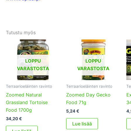
Tutustu myös
LOPPU
LOPPU
VARASTOSTA
VARASTOSTA
Terraarioeläinten ravinto
Terraarioeläinten ravinto
Te
Zoomed Natural
Zoomed Day Gecko
E
Grassland Tortoise
Food 71g
3
Food 1700g
5,24
€
4
34,20
€
Lue lisää