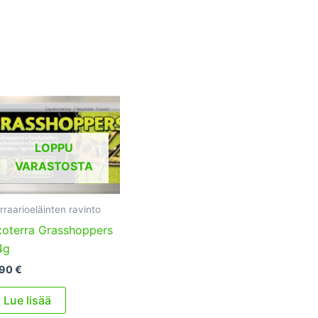
LOPPU
VARASTOSTA
rraarioeläinten ravinto
xoterra Grasshoppers
4g
,90
€
Lue lisää