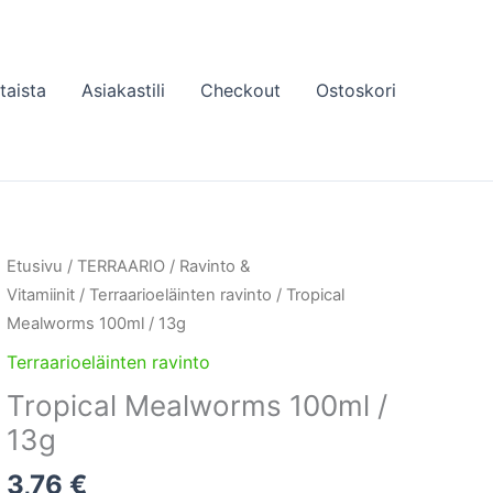
taista
Asiakastili
Checkout
Ostoskori
Etusivu
/
TERRAARIO
/
Ravinto &
Vitamiinit
/
Terraarioeläinten ravinto
/ Tropical
Mealworms 100ml / 13g
Terraarioeläinten ravinto
Tropical Mealworms 100ml /
13g
3,76
€