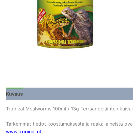
Kuvaus
Lisätiedot
Arviot (0)
Tropical Mealworms 100ml / 13g Terraarioeläinten kuivar
Tarkemmat tiedot koostumuksesta ja raaka-aineista ovat s
www.tropical.pl