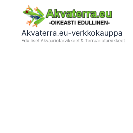
Siirry
sisältöön
Akvaterra.eu-verkkokauppa
Edulliset Akvaariotarvikkeet & Terraariotarvikkeet