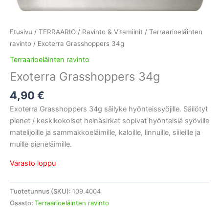
Etusivu
/
TERRAARIO
/
Ravinto & Vitamiinit
/
Terraarioeläinten
ravinto
/ Exoterra Grasshoppers 34g
Terraarioeläinten ravinto
Exoterra Grasshoppers 34g
4,90
€
Exoterra Grasshoppers 34g säilyke hyönteissyöjille. Säilötyt
pienet / keskikokoiset heinäsirkat sopivat hyönteisiä syöville
matelijoille ja sammakkoeläimille, kaloille, linnuille, siileille ja
muille pieneläimille.
Varasto loppu
Tuotetunnus (SKU):
109.4004
Osasto:
Terraarioeläinten ravinto