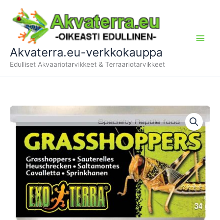
Siirry
sisältöön
Akvaterra.eu-verkkokauppa
Edulliset Akvaariotarvikkeet & Terraariotarvikkeet