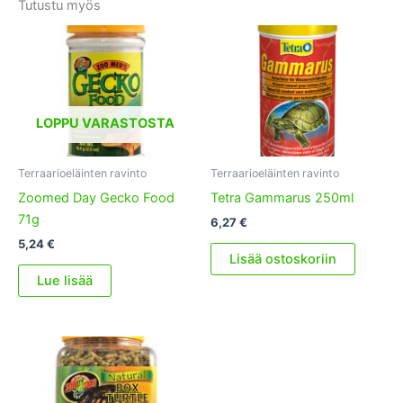
Tutustu myös
LOPPU VARASTOSTA
Terraarioeläinten ravinto
Terraarioeläinten ravinto
Zoomed Day Gecko Food
Tetra Gammarus 250ml
71g
6,27
€
5,24
€
Lisää ostoskoriin
Lue lisää