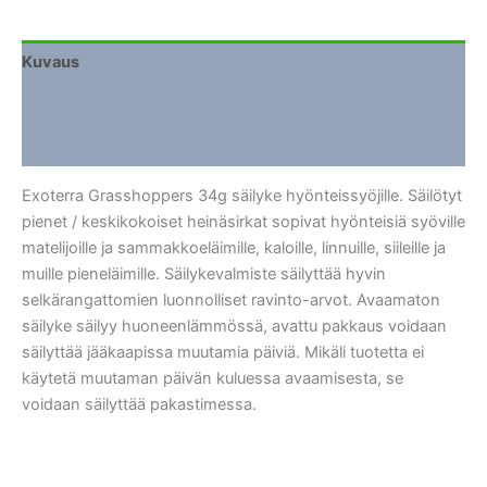
Kuvaus
Lisätiedot
Arviot (0)
Exoterra Grasshoppers 34g säilyke hyönteissyöjille. Säilötyt
pienet / keskikokoiset heinäsirkat sopivat hyönteisiä syöville
matelijoille ja sammakkoeläimille, kaloille, linnuille, siileille ja
muille pieneläimille. Säilykevalmiste säilyttää hyvin
selkärangattomien luonnolliset ravinto-arvot. Avaamaton
säilyke säilyy huoneenlämmössä, avattu pakkaus voidaan
säilyttää jääkaapissa muutamia päiviä. Mikäli tuotetta ei
käytetä muutaman päivän kuluessa avaamisesta, se
voidaan säilyttää pakastimessa.