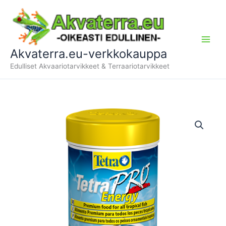
Siirry
sisältöön
Akvaterra.eu-verkkokauppa
Edulliset Akvaariotarvikkeet & Terraariotarvikkeet