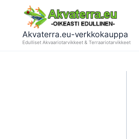
Siirry
sisältöön
Akvaterra.eu-verkkokauppa
Edulliset Akvaariotarvikkeet & Terraariotarvikkeet