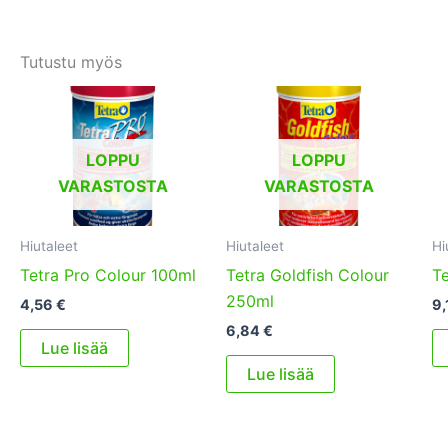
Tutustu myös
LOPPU
LOPPU
VARASTOSTA
VARASTOSTA
Hiutaleet
Hiutaleet
Hi
Tetra Pro Colour 100ml
Tetra Goldfish Colour
Te
250ml
4,56
€
9,
6,84
€
Lue lisää
Lue lisää