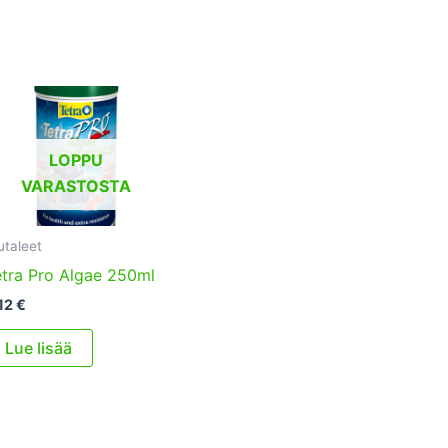
LOPPU
VARASTOSTA
utaleet
tra Pro Algae 250ml
12
€
Lue lisää