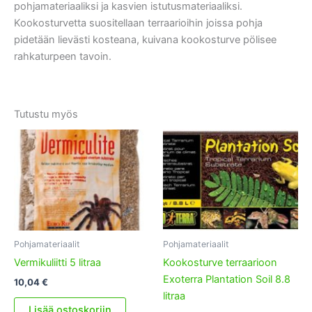
pohjamateriaaliksi ja kasvien istutusmateriaaliksi.
Kookosturvetta suositellaan terraarioihin joissa pohja
pidetään lievästi kosteana, kuivana kookosturve pölisee
rahkaturpeen tavoin.
Tutustu myös
Pohjamateriaalit
Pohjamateriaalit
Vermikuliitti 5 litraa
Kookosturve terraarioon
Exoterra Plantation Soil 8.8
10,04
€
litraa
Lisää ostoskoriin