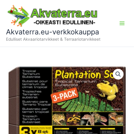
Siirry
sisältöön
Akvaterra.eu-verkkokauppa
Edulliset Akvaariotarvikkeet & Terraariotarvikkeet