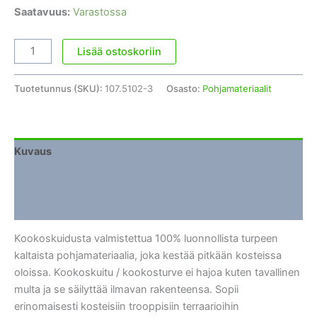
Saatavuus:
Varastossa
Terraarion
Lisää ostoskoriin
pohjamateriaali
Exoterra
Tuotetunnus (SKU):
107.5102-3
Osasto:
Pohjamateriaalit
Plantation
Soil
3*8.8
litraa
Kuvaus
määrä
Lisätiedot
Arviot (0)
Kookoskuidusta valmistettua 100% luonnollista turpeen
kaltaista pohjamateriaalia, joka kestää pitkään kosteissa
oloissa. Kookoskuitu / kookosturve ei hajoa kuten tavallinen
multa ja se säilyttää ilmavan rakenteensa. Sopii
erinomaisesti kosteisiin trooppisiin terraarioihin