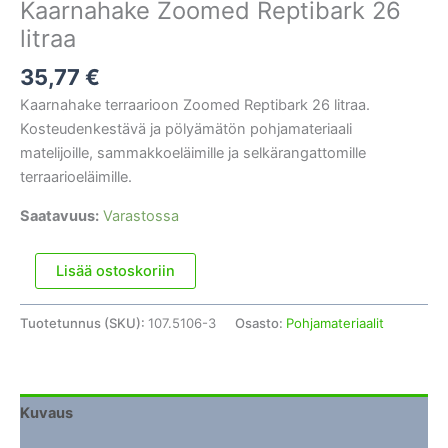
Kaarnahake Zoomed Reptibark 26
litraa
35,77
€
Kaarnahake terraarioon Zoomed Reptibark 26 litraa.
Kosteudenkestävä ja pölyämätön pohjamateriaali
matelijoille, sammakkoeläimille ja selkärangattomille
terraarioeläimille.
Saatavuus:
Varastossa
Kaarnahake
Lisää ostoskoriin
Zoomed
Reptibark
Tuotetunnus (SKU):
107.5106-3
Osasto:
Pohjamateriaalit
26
litraa
määrä
Kuvaus