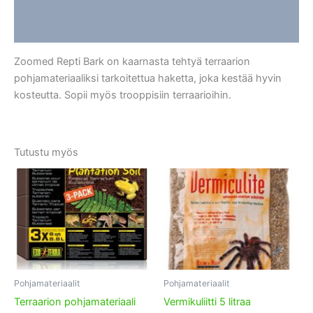
Lisätiedot
Arviot (0)
Zoomed Repti Bark on kaarnasta tehtyä terraarion
pohjamateriaaliksi tarkoitettua haketta, joka kestää hyvin
kosteutta. Sopii myös trooppisiin terraarioihin.
Tutustu myös
Pohjamateriaalit
Pohjamateriaalit
Terraarion pohjamateriaali
Vermikuliitti 5 litraa