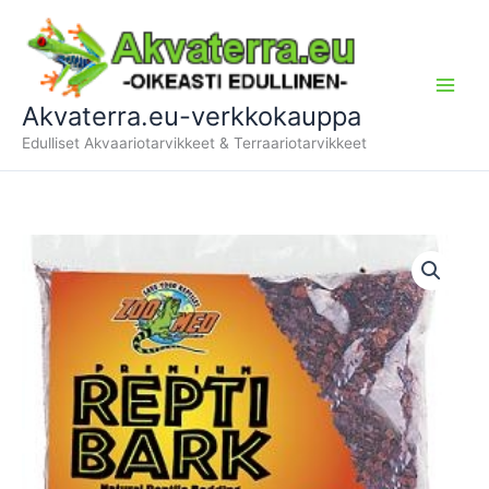
Siirry
sisältöön
Akvaterra.eu-verkkokauppa
Edulliset Akvaariotarvikkeet & Terraariotarvikkeet