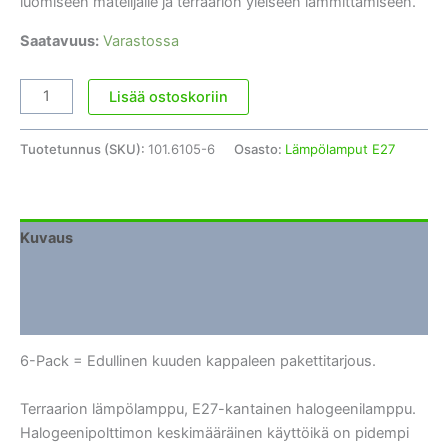
luomiseen matelijalle ja terraarion yleiseen lämmittämiseen.
Saatavuus:
Varastossa
Terraariolamppu
Lisää ostoskoriin
Halogen
Sun
Tuotetunnus (SKU):
101.6105-6
Osasto:
Lämpölamput E27
75W
E27
/
6-
Kuvaus
Pack
Lisätiedot
määrä
Arviot (0)
6-Pack = Edullinen kuuden kappaleen pakettitarjous.
Terraarion lämpölamppu, E27-kantainen halogeenilamppu.
Halogeenipolttimon keskimääräinen käyttöikä on pidempi