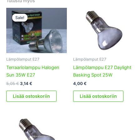
Tutustu myös
Sale!
Sale!
Lämpölamput E27
Lämpölamput E27
Terraariolamppu Halogen
Lämpölamppu E27 Daylight
Sun 35W E27
Basking Spot 25W
Alkuperäinen
Nykyinen
5,05
€
3,14
€
4,00
€
hinta
hinta
oli:
on:
Lisää ostoskoriin
Lisää ostoskoriin
5,05 €.
3,14 €.