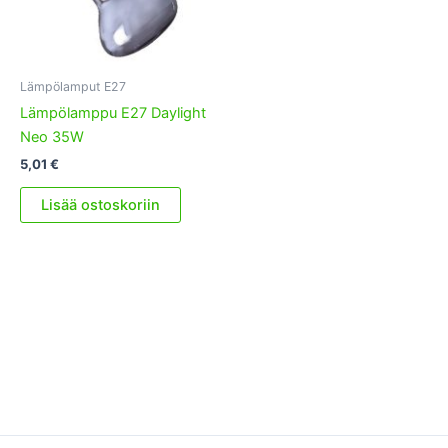
Lämpölamput E27
Lämpölamppu E27 Daylight
Neo 35W
5,01
€
Lisää ostoskoriin