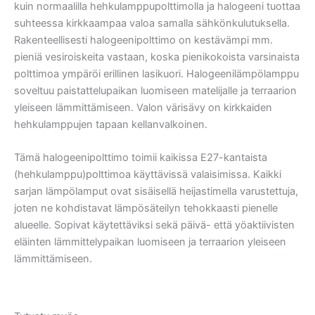
kuin normaalilla hehkulamppupolttimolla ja halogeeni tuottaa
suhteessa kirkkaampaa valoa samalla sähkönkulutuksella.
Rakenteellisesti halogeenipolttimo on kestävämpi mm.
pieniä vesiroiskeita vastaan, koska pienikokoista varsinaista
polttimoa ympäröi erillinen lasikuori. Halogeenilämpölamppu
soveltuu paistattelupaikan luomiseen matelijalle ja terraarion
yleiseen lämmittämiseen. Valon värisävy on kirkkaiden
hehkulamppujen tapaan kellanvalkoinen.
Tämä halogeenipolttimo toimii kaikissa E27-kantaista
(hehkulamppu)polttimoa käyttävissä valaisimissa. Kaikki
sarjan lämpölamput ovat sisäisellä heijastimella varustettuja,
joten ne kohdistavat lämpösäteilyn tehokkaasti pienelle
alueelle. Sopivat käytettäviksi sekä päivä- että yöaktiivisten
eläinten lämmittelypaikan luomiseen ja terraarion yleiseen
lämmittämiseen.