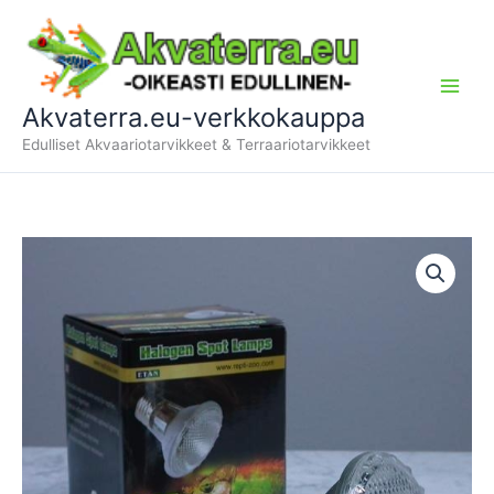
Siirry
sisältöön
Akvaterra.eu-verkkokauppa
Edulliset Akvaariotarvikkeet & Terraariotarvikkeet