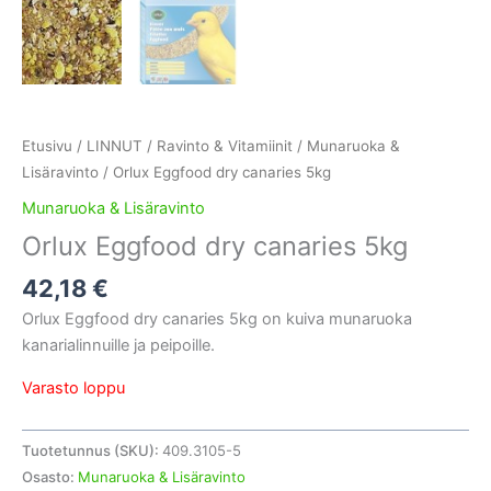
Etusivu
/
LINNUT
/
Ravinto & Vitamiinit
/
Munaruoka &
Lisäravinto
/ Orlux Eggfood dry canaries 5kg
Munaruoka & Lisäravinto
Orlux Eggfood dry canaries 5kg
42,18
€
Orlux Eggfood dry canaries 5kg on kuiva munaruoka
kanarialinnuille ja peipoille.
Varasto loppu
Tuotetunnus (SKU):
409.3105-5
Osasto:
Munaruoka & Lisäravinto