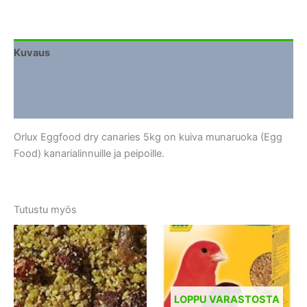
Kuvaus
Lisätiedot
Arviot (0)
Orlux Eggfood dry canaries 5kg on kuiva munaruoka (Egg
Food) kanarialinnuille ja peipoille.
Tutustu myös
LOPPU VARASTOSTA