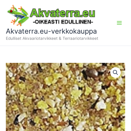
Siirry
sisältöön
Akvaterra.eu-verkkokauppa
Edulliset Akvaariotarvikkeet & Terraariotarvikkeet