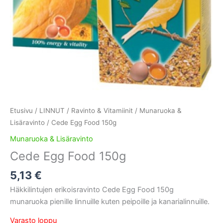
Etusivu
/
LINNUT
/
Ravinto & Vitamiinit
/
Munaruoka &
Lisäravinto
/ Cede Egg Food 150g
Munaruoka & Lisäravinto
Cede Egg Food 150g
5,13
€
Häkkilintujen erikoisravinto Cede Egg Food 150g
munaruoka pienille linnuille kuten peipoille ja kanarialinnuille.
Varasto loppu