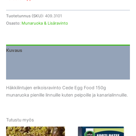
Tuotetunnus (SKU):
409.3101
Osasto:
Munaruoka & Lisäravinto
Kuvaus
Lisätiedot
Arviot (0)
Häkkilintujen erikoisravinto Cede Egg Food 150g
munaruoka pienille linnuille kuten peipoille ja kanarialinnuille.
Tutustu myös