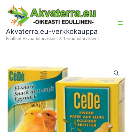
Siirry
sisältöön
Akvaterra.eu-verkkokauppa
Edulliset Akvaariotarvikkeet & Terraariotarvikkeet