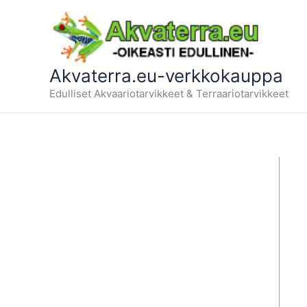
Siirry
sisältöön
Akvaterra.eu-verkkokauppa
Edulliset Akvaariotarvikkeet & Terraariotarvikkeet