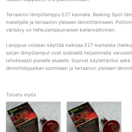
Terraarion lämpölamppu E27 kannalla. Basking Spot-läm
matelijalle ja terraarion yleiseen lämmittämiseen. Polttim
värisävy on hehkulamppumaisen kellanvalkoinen.
Lamppua voidaan käyttää kaikissa E27-kantaista (hehkul
sarjan lämpölamput ovat sisäisellä heijastimella varustet
tehokkaasti pienelle alueelle. Sopivat käytettäviksi sekä 
lämmittelypaikan luomiseen ja terraarion yleiseen lämmi
Tutustu myös