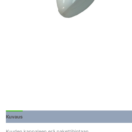
Kuvaus
Lisätiedot
Arviot (0)
Kuuden kappaleen erä pakettihintaan.