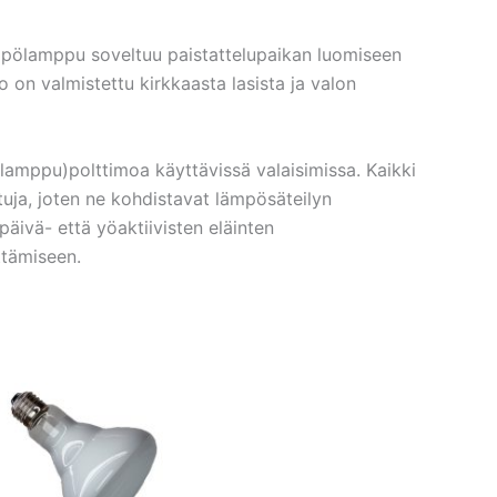
pölamppu soveltuu paistattelupaikan luomiseen
o on valmistettu kirkkaasta lasista ja valon
amppu)polttimoa käyttävissä valaisimissa. Kaikki
tuja, joten ne kohdistavat lämpösäteilyn
päivä- että yöaktiivisten eläinten
ttämiseen.