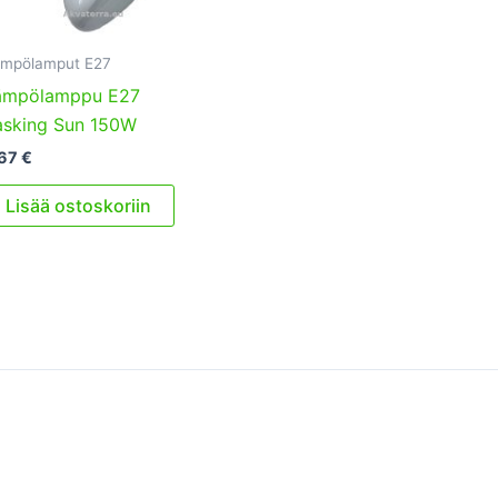
mpölamput E27
ämpölamppu E27
asking Sun 150W
,67
€
Lisää ostoskoriin