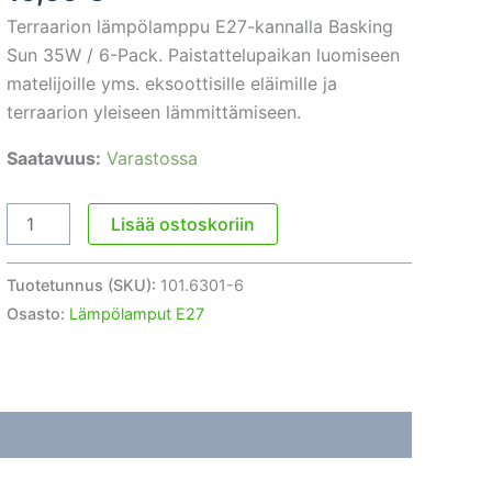
Terraarion lämpölamppu E27-kannalla Basking
Sun 35W / 6-Pack. Paistattelupaikan luomiseen
matelijoille yms. eksoottisille eläimille ja
terraarion yleiseen lämmittämiseen.
Saatavuus:
Varastossa
Lämpölamppu
Lisää ostoskoriin
E27
Basking
Tuotetunnus (SKU):
101.6301-6
Sun
Osasto:
Lämpölamput E27
35W
/
6-
Pack
määrä