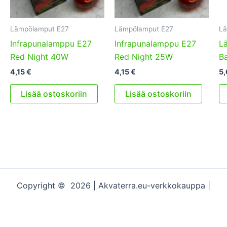
Lämpölamput E27
Lämpölamput E27
Lä
Infrapunalamppu E27
Infrapunalamppu E27
L
Red Night 40W
Red Night 25W
B
4,15
€
4,15
€
5
Lisää ostoskoriin
Lisää ostoskoriin
Copyright © 2026 | Akvaterra.eu-verkkokauppa |