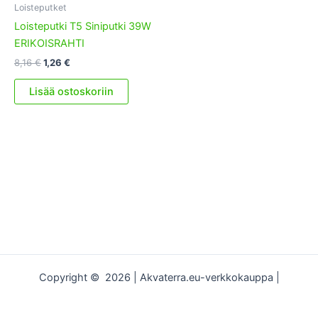
Loisteputket
Loisteputki T5 Siniputki 39W
ERIKOISRAHTI
Alkuperäinen
Nykyinen
8,16
€
1,26
€
hinta
hinta
oli:
on:
Lisää ostoskoriin
8,16 €.
1,26 €.
Copyright © 2026 | Akvaterra.eu-verkkokauppa |