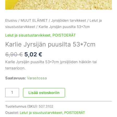
Etusivu
/
MUUT ELÄIMET
/
Jyrsijöiden tarvikkeet
/
Lelut ja
sisustustarvikkeet
/ Karlie Jyrsijän puusilta 53*7cm
Lelut ja sisustustarvikkeet
,
POISTOERÄT
Karlie Jyrsijän puusilta 53*7cm
Alkuperäinen
Nykyinen
6,90
€
5,02
€
hinta
hinta
Karlie Jyrsijän puusilta 53*7cm jyrsijöiden häkkiin tai
oli:
on:
terraarioon.
6,90 €.
5,02 €.
Saatavuus:
Varastossa
Karlie
Lisää ostoskoriin
Jyrsijän
puusilta
Tuotetunnus (SKU):
507.3102
53*7cm
Osastot:
Lelut ja sisustustarvikkeet
,
POISTOERÄT
määrä