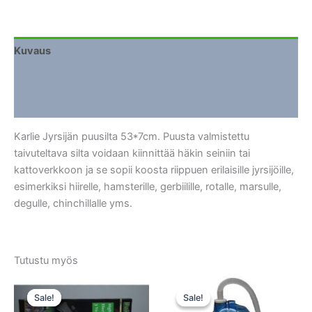
Kuvaus
Lisätiedot
Arviot (0)
Karlie Jyrsijän puusilta 53*7cm. Puusta valmistettu
taivuteltava silta voidaan kiinnittää häkin seiniin tai
kattoverkkoon ja se sopii koosta riippuen erilaisille jyrsijöille,
esimerkiksi hiirelle, hamsterille, gerbiilille, rotalle, marsulle,
degulle, chinchillalle yms.
Tutustu myös
Sale!
Sale!
Sale!
Sale!