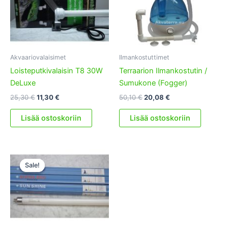
Akvaariovalaisimet
Ilmankostuttimet
Loisteputkivalaisin T8 30W
Terraarion Ilmankostutin /
DeLuxe
Sumukone (Fogger)
Alkuperäinen
Nykyinen
Alkuperäinen
Nykyinen
25,30
€
11,30
€
50,10
€
20,08
€
hinta
hinta
hinta
hinta
oli:
on:
oli:
on:
Lisää ostoskoriin
Lisää ostoskoriin
25,30 €.
11,30 €.
50,10 €.
20,08 €.
Sale!
Sale!