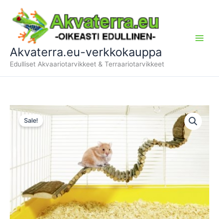
Siirry
sisältöön
Akvaterra.eu-verkkokauppa
Edulliset Akvaariotarvikkeet & Terraariotarvikkeet
Sale!