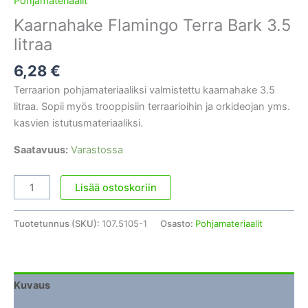
Pohjamateriaalit
Kaarnahake Flamingo Terra Bark 3.5
litraa
6,28
€
Terraarion pohjamateriaaliksi valmistettu kaarnahake 3.5
litraa. Sopii myös trooppisiin terraarioihin ja orkideojan yms.
kasvien istutusmateriaaliksi.
Saatavuus:
Varastossa
Kaarnahake
Lisää ostoskoriin
Flamingo
Terra
Tuotetunnus (SKU):
107.5105-1
Osasto:
Pohjamateriaalit
Bark
3.5
litraa
määrä
Kuvaus