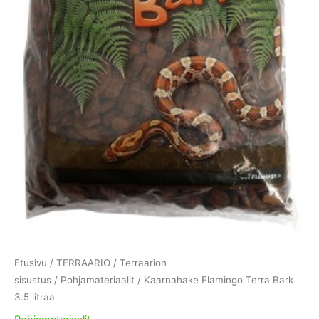
Etusivu
/
TERRAARIO
/
Terraarion
sisustus
/
Pohjamateriaalit
/ Kaarnahake Flamingo Terra Bark
3.5 litraa