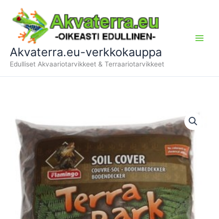
Siirry
sisältöön
Akvaterra.eu-verkkokauppa
Edulliset Akvaariotarvikkeet & Terraariotarvikkeet