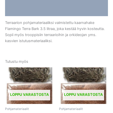
Lisätiedot
Arviot (0)
Terraarion pohjamateriaaliksi valmistettu kaarnahake
Flamingo Terra Bark 3.5 litraa, joka kestää hyvin kosteutta.
Sopii myös trooppisiin terraarioihin ja orkideojan yms.
kasvien istutusmateriaaliksi.
Tutustu myös
LOPPU VARASTOSTA
LOPPU VARASTOSTA
Pohjamateriaalit
Pohjamateriaalit