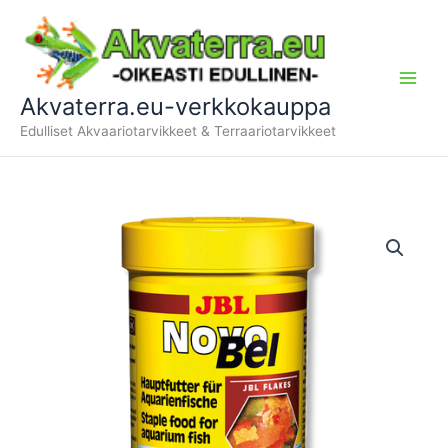
Siirry
sisältöön
Akvaterra.eu-verkkokauppa
Edulliset Akvaariotarvikkeet & Terraariotarvikkeet