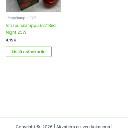
Lämpölamput E27
Infrapunalamppu E27 Red
Night 25W
4,15
€
Lisää ostoskoriin
Copyright © 2026 | Akvaterra.eu-verkkokauppa |