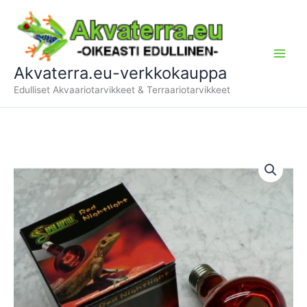
Siirry
sisältöön
Akvaterra.eu-verkkokauppa
Edulliset Akvaariotarvikkeet & Terraariotarvikkeet