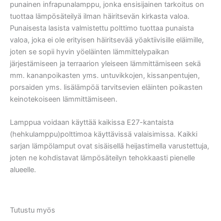
punainen infrapunalamppu, jonka ensisijainen tarkoitus on
tuottaa lämpösäteilyä ilman häiritsevän kirkasta valoa.
Punaisesta lasista valmistettu polttimo tuottaa punaista
valoa, joka ei ole erityisen häiritsevää yöaktiivisille eläimille,
joten se sopii hyvin yöeläinten lämmittelypaikan
järjestämiseen ja terraarion yleiseen lämmittämiseen sekä
mm. kananpoikasten yms. untuvikkojen, kissanpentujen,
porsaiden yms. lisälämpöä tarvitsevien eläinten poikasten
keinotekoiseen lämmittämiseen.
Lamppua voidaan käyttää kaikissa E27-kantaista
(hehkulamppu)polttimoa käyttävissä valaisimissa. Kaikki
sarjan lämpölamput ovat sisäisellä heijastimella varustettuja,
joten ne kohdistavat lämpösäteilyn tehokkaasti pienelle
alueelle.
Tutustu myös