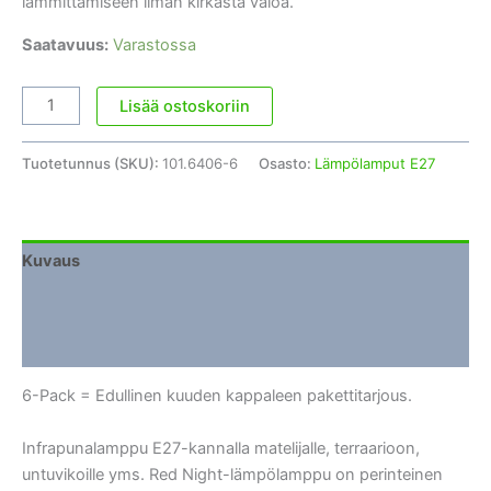
lämmittämiseen ilman kirkasta valoa.
Saatavuus:
Varastossa
Infrapunalamppu
Lisää ostoskoriin
E27
Red
Tuotetunnus (SKU):
101.6406-6
Osasto:
Lämpölamput E27
Night
150W
/
6-
Kuvaus
Pack
Lisätiedot
määrä
Arviot (0)
6-Pack = Edullinen kuuden kappaleen pakettitarjous.
Infrapunalamppu E27-kannalla matelijalle, terraarioon,
untuvikoille yms. Red Night-lämpölamppu on perinteinen