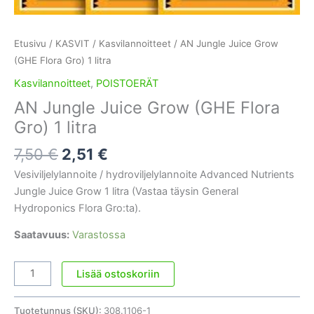
Etusivu
/
KASVIT
/
Kasvilannoitteet
/ AN Jungle Juice Grow
(GHE Flora Gro) 1 litra
Kasvilannoitteet
,
POISTOERÄT
AN Jungle Juice Grow (GHE Flora
Gro) 1 litra
Alkuperäinen
Nykyinen
7,50
€
2,51
€
hinta
hinta
Vesiviljelylannoite / hydroviljelylannoite Advanced Nutrients
oli:
on:
Jungle Juice Grow 1 litra (Vastaa täysin General
7,50 €.
2,51 €.
Hydroponics Flora Gro:ta).
Saatavuus:
Varastossa
AN
Lisää ostoskoriin
Jungle
Juice
Tuotetunnus (SKU):
308.1106-1