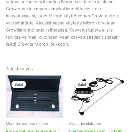
satovaiheeseen optimoitua Bloom:ia ei tarvita lainkaan.
Grow soveltuu myös ainoaksi lannoitteeksi koko
kasvatusajaksi, joten Micron käyttö ennen Grow:ta ei ole
välttämätöntä. Alkuvaiheessa käytetty Micro korvataan
Grow:lla lannoitetta lisättäessä. Kasvatusliuosta ei siis
tarvitse vaihtaa kokonaan, vaan kasvatusastiaan aletaan
lisätä Grow:ta Micron joukkoon.
Tutustu myös
Sale!
Sale!
Sale!
Sale!
Muut terraariotarvikkeet
Akvaariovalaisimet
Probe Set Sondauspuikot
Loisteputkivalaisin T5 14W