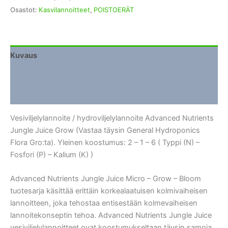
Grow
Osastot:
Kasvilannoitteet
,
POISTOERÄT
(GHE
Flora
Gro)
1
Kuvaus
litra
Lisätiedot
määrä
Arviot (0)
Vesiviljelylannoite / hydroviljelylannoite Advanced Nutrients
Jungle Juice Grow (Vastaa täysin General Hydroponics
Flora Gro:ta). Yleinen koostumus: 2 – 1 – 6 ( Typpi (N) –
Fosfori (P) – Kalium (K) )
Advanced Nutrients Jungle Juice Micro – Grow – Bloom
tuotesarja käsittää erittäin korkealaatuisen kolmivaiheisen
lannoitteen, joka tehostaa entisestään kolmevaiheisen
lannoitekonseptin tehoa. Advanced Nutrients Jungle Juice
vesiviljelylannoitteet ovat koostumukseltaan täysin samoja