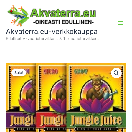
Siirry
sisältöön
Akvaterra.eu-verkkokauppa
Edulliset Akvaariotarvikkeet & Terraariotarvikkeet
Sale!