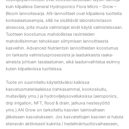
kuin kilpaileva General Hydroponics Flora Micro – Grow –
Bloom lannoitesarja. AN-lannoitteet ovat kilpailevia tuotteita
korkealaatuisempia, sillä ne sisältävät laboratoriotason
ainesosia, joita muuta valmistajat eivät käytä valmisteissaan.
Tuotteen koostumus mahdollistaa ravinteiden
mahdollisimman tehokkaan siirtymisen lannoitteesta
kasveihin. Advanced Nutrientsin lannoitteiden koostumus
on tarkasta valmistusprosessista ja laadukkaista raaka-
aineista johtuen tasalaatuinen, eikä laadunvaihtelua esiinny
kuten kilpailevissa tuotteissa.
Tuote on suunniteltu käytettäväksi kaikissa
kasvatusmateriaaleissa (rahkasammal, kookoskuitu,
multaviljely yms.) ja hydroviljelysovelluksissa (aeroponics,
drip irrigation, NFT, flood & drain, jatkuva nestesyöttö
yms.).AN Grow on tarkoitettu kasvien taimivaiheen
jälkeiseen kasvatukseen. Jos kasvatettujen kasvien ei haluta
etenevän aktiivisesti kukinta / hedelmäntuottovaiheeseen,