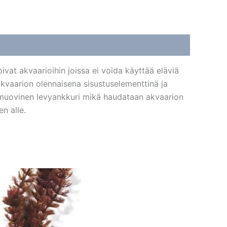
vat akvaarioihin joissa ei voida käyttää eläviä
akvaarion olennaisena sisustuselementtinä ja
n muovinen levyankkuri mikä haudataan akvaarion
n alle.