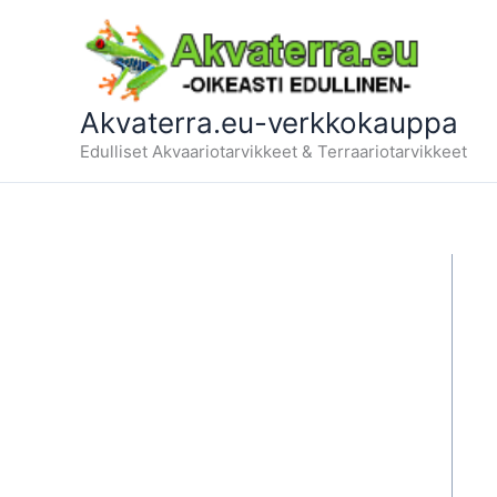
Siirry
sisältöön
Akvaterra.eu-verkkokauppa
Edulliset Akvaariotarvikkeet & Terraariotarvikkeet