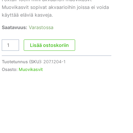
Muovikasvit sopivat akvaarioihin joissa ei voida
käyttää eläviä kasveja.
Saatavuus:
Varastossa
Akvaarion
Lisää ostoskoriin
muovikasvi
Ärviä
Tuotetunnus (SKU):
207.1204-1
(Foxtail)
Osasto:
Muovikasvit
10cm
mini
määrä