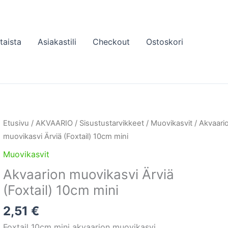
taista
Asiakastili
Checkout
Ostoskori
Etusivu
/
AKVAARIO
/
Sisustustarvikkeet
/
Muovikasvit
/ Akvaari
muovikasvi Ärviä (Foxtail) 10cm mini
Muovikasvit
Akvaarion muovikasvi Ärviä
(Foxtail) 10cm mini
2,51
€
Foxtail 10cm mini akvaarion muovikasvi.