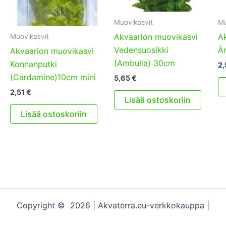
Muovikasvit
Mu
Akvaarion muovikasvi
A
Muovikasvit
Vedensuosikki
Är
Akvaarion muovikasvi
(Ambulia) 30cm
Konnanputki
2,
(Cardamine)10cm mini
5,65
€
2,51
€
Lisää ostoskoriin
Lisää ostoskoriin
Copyright © 2026 | Akvaterra.eu-verkkokauppa |