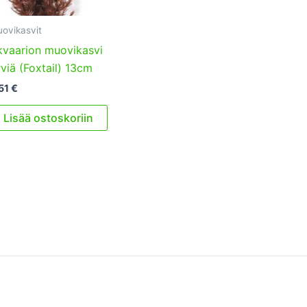
ovikasvit
kvaarion muovikasvi
viä (Foxtail) 13cm
51
€
Lisää ostoskoriin