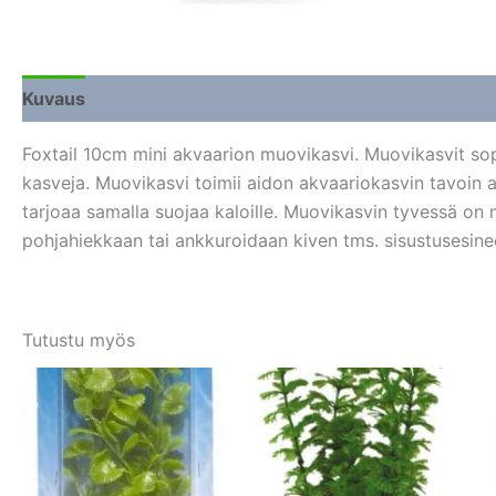
Kuvaus
Lisätiedot
Arviot (0)
Foxtail 10cm mini akvaarion muovikasvi. Muovikasvit sopi
kasveja. Muovikasvi toimii aidon akvaariokasvin tavoin 
tarjoaa samalla suojaa kaloille. Muovikasvin tyvessä o
pohjahiekkaan tai ankkuroidaan kiven tms. sisustusesinee
Tutustu myös