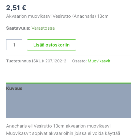
2,51
€
Akvaarion muovikasvi Vesirutto (Anacharis) 13cm
Saatavuus:
Varastossa
Akvaarion
Lisää ostoskoriin
muovikasvi
Vesirutto
Tuotetunnus (SKU):
207.1202-2
Osasto:
Muovikasvit
(Anacharis)
13cm
määrä
Kuvaus
Lisätiedot
Arviot (0)
Anacharis eli Vesirutto 13cm akvaarion muovikasvi.
Muovikasvit sopivat akvaarioihin joissa ei voida käyttää