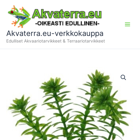
Siirry
sisältöön
Akvaterra.eu-verkkokauppa
Edulliset Akvaariotarvikkeet & Terraariotarvikkeet