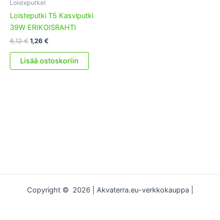
Loisteputket
Loisteputki T5 Kasviputki
39W ERIKOISRAHTI
Alkuperäinen
Nykyinen
6,12
€
1,26
€
hinta
hinta
oli:
on:
Lisää ostoskoriin
6,12 €.
1,26 €.
Copyright © 2026 | Akvaterra.eu-verkkokauppa |