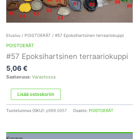
Etusivu
/
POISTOERÄT
/ #57 Epoksihartsinen terraariokuppi
POISTOERÄT
#57 Epoksihartsinen terraariokuppi
5,06
€
Saatavuus:
Varastossa
#57
Lisää ostoskoriin
Epoksihartsinen
terraariokuppi
Tuotetunnus (SKU):
p999.0057
Osasto:
POISTOERÄT
määrä
Kuvaus