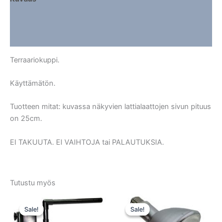
Lisätiedot
Arviot (0)
Terraariokuppi.
Käyttämätön.
Tuotteen mitat: kuvassa näkyvien lattialaattojen sivun pituus
on 25cm.
EI TAKUUTA. EI VAIHTOJA tai PALAUTUKSIA.
Tutustu myös
Sale!
Sale!
Sale!
Sale!