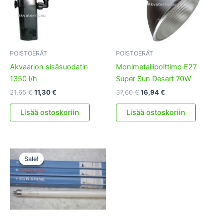
POISTOERÄT
POISTOERÄT
Akvaarion sisäsuodatin
Monimetallipolttimo E27
1350 l/h
Super Sun Desert 70W
Alkuperäinen
Nykyinen
Alkuperäinen
Nykyinen
21,65
€
11,30
€
37,60
€
16,94
€
hinta
hinta
hinta
hinta
oli:
on:
oli:
on:
Lisää ostoskoriin
Lisää ostoskoriin
21,65 €.
11,30 €.
37,60 €.
16,94 €.
Sale!
Sale!