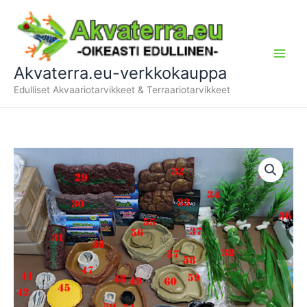
Siirry
sisältöön
Akvaterra.eu-verkkokauppa
Edulliset Akvaariotarvikkeet & Terraariotarvikkeet