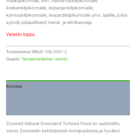
maakilpikonnille, mm. nelivarvaskilpikonnalle,
kreikankilpikonnalle, espanjankilpikonnalle,
kannuskilpikonnalle, leopardikilpikonnalle yms. lajeille, jotka
syövät pääasillisesti heinä- ja lehtikasveja.
Varasto loppu
Tuotetunnus (SKU):
109.2007-2
Osasto:
Terraarioeläinten ravinto
Kuvaus
Lisätiedot
Arviot (0)
Zoomed Natural Grassland Tortoise Food on uudistettu
versio Zoomedin kehittämistä monipuolisista ja hyväksi