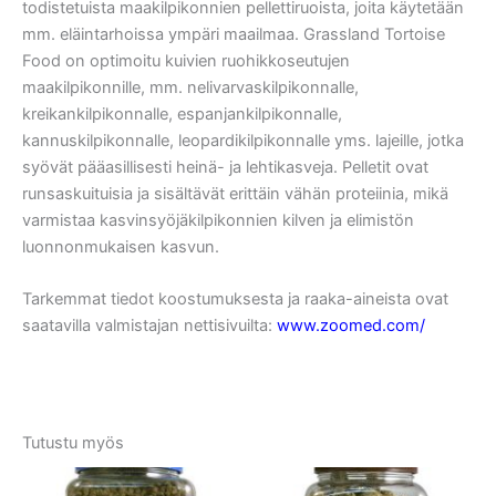
todistetuista maakilpikonnien pellettiruoista, joita käytetään
mm. eläintarhoissa ympäri maailmaa. Grassland Tortoise
Food on optimoitu kuivien ruohikkoseutujen
maakilpikonnille, mm. nelivarvaskilpikonnalle,
kreikankilpikonnalle, espanjankilpikonnalle,
kannuskilpikonnalle, leopardikilpikonnalle yms. lajeille, jotka
syövät pääasillisesti heinä- ja lehtikasveja. Pelletit ovat
runsaskuituisia ja sisältävät erittäin vähän proteiinia, mikä
varmistaa kasvinsyöjäkilpikonnien kilven ja elimistön
luonnonmukaisen kasvun.
Tarkemmat tiedot koostumuksesta ja raaka-aineista ovat
saatavilla valmistajan nettisivuilta:
www.zoomed.com/
Tutustu myös