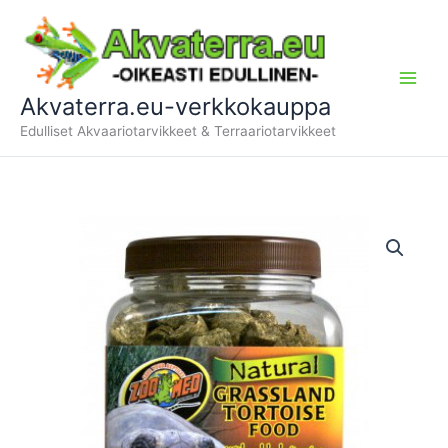
Siirry
sisältöön
Akvaterra.eu-verkkokauppa
Edulliset Akvaariotarvikkeet & Terraariotarvikkeet