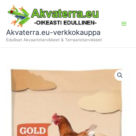
Siirry
sisältöön
Akvaterra.eu-verkkokauppa
Edulliset Akvaariotarvikkeet & Terraariotarvikkeet