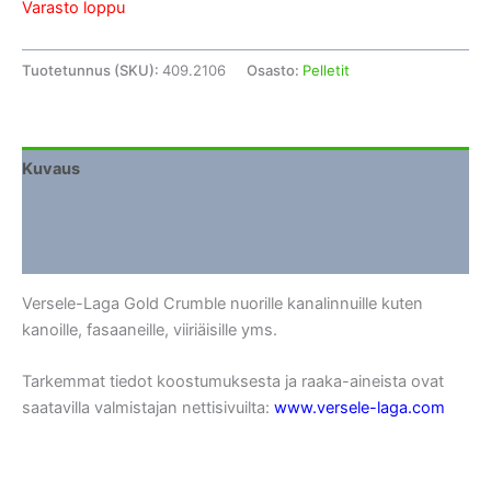
Varasto loppu
Tuotetunnus (SKU):
409.2106
Osasto:
Pelletit
Kuvaus
Lisätiedot
Arviot (0)
Versele-Laga Gold Crumble nuorille kanalinnuille kuten
kanoille, fasaaneille, viiriäisille yms.
Tarkemmat tiedot koostumuksesta ja raaka-aineista ovat
saatavilla valmistajan nettisivuilta:
www.versele-laga.com