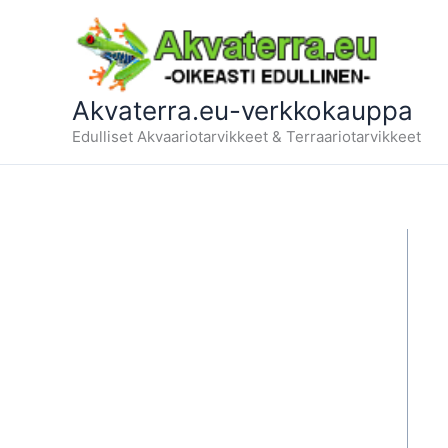
Siirry
sisältöön
Akvaterra.eu-verkkokauppa
Edulliset Akvaariotarvikkeet & Terraariotarvikkeet