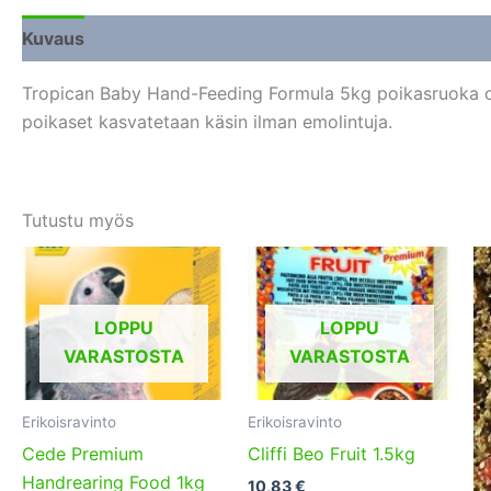
Kuvaus
Lisätiedot
Arviot (0)
Tropican Baby Hand-Feeding Formula 5kg poikasruoka on
poikaset kasvatetaan käsin ilman emolintuja.
Tutustu myös
LOPPU
LOPPU
VARASTOSTA
VARASTOSTA
Erikoisravinto
Erikoisravinto
Cede Premium
Cliffi Beo Fruit 1.5kg
Handrearing Food 1kg
10,83
€