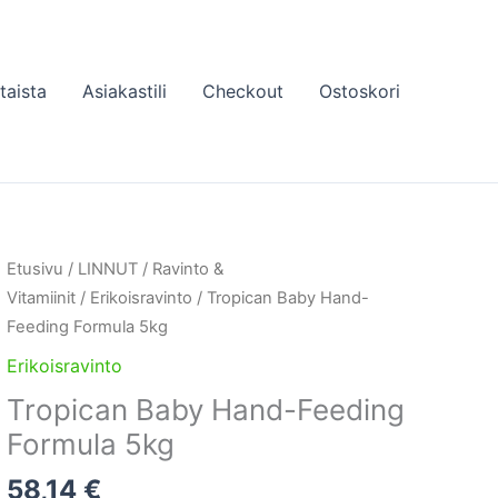
taista
Asiakastili
Checkout
Ostoskori
Etusivu
/
LINNUT
/
Ravinto &
Vitamiinit
/
Erikoisravinto
/ Tropican Baby Hand-
Feeding Formula 5kg
Erikoisravinto
Tropican Baby Hand-Feeding
Formula 5kg
58,14
€