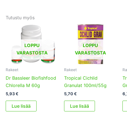
Tutustu myös
LOPPU
LOPPU
VARASTOSTA
VARASTOSTA
Rakeet
Rakeet
Ra
Dr Bassleer Biofishfood
Tropical Cichlid
Tr
Chlorella M 60g
Granulat 100ml/55g
G
5,93
€
5,70
€
6
Lue lisää
Lue lisää