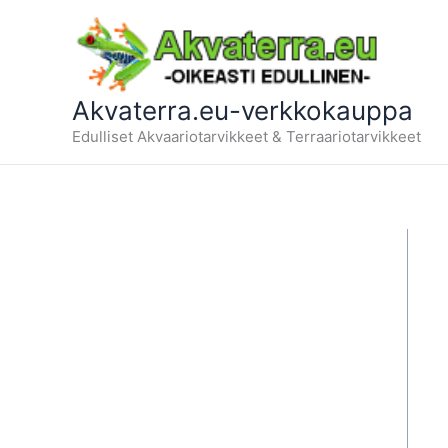
Siirry
sisältöön
Akvaterra.eu-verkkokauppa
Edulliset Akvaariotarvikkeet & Terraariotarvikkeet