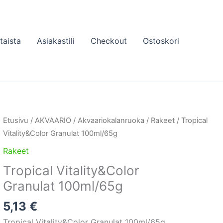
taista
Asiakastili
Checkout
Ostoskori
Etusivu
/
AKVAARIO
/
Akvaariokalanruoka
/
Rakeet
/ Tropical
Vitality&Color Granulat 100ml/65g
Rakeet
Tropical Vitality&Color
Granulat 100ml/65g
5,13
€
Tropical Vitality&Color Granulat 100ml/65g