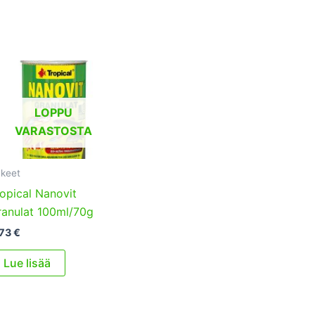
LOPPU
VARASTOSTA
keet
opical Nanovit
ranulat 100ml/70g
,73
€
Lue lisää