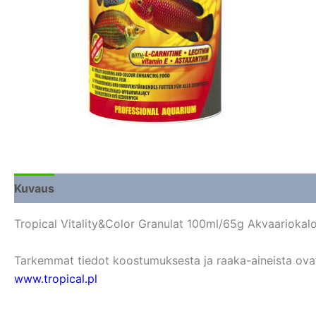
Kuvaus
Lisätiedot
Arviot (0)
Tropical Vitality&Color Granulat 100ml/65g Akvaariokal
Tarkemmat tiedot koostumuksesta ja raaka-aineista ovat s
www.tropical.pl