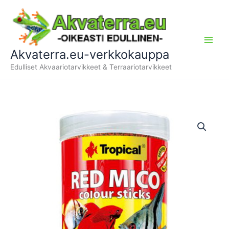
Siirry
sisältöön
Akvaterra.eu-verkkokauppa
Edulliset Akvaariotarvikkeet & Terraariotarvikkeet