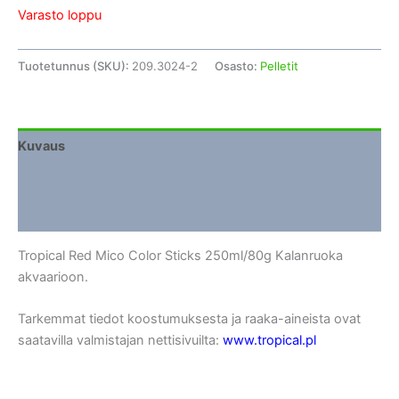
Varasto loppu
Tuotetunnus (SKU):
209.3024-2
Osasto:
Pelletit
Kuvaus
Lisätiedot
Arviot (0)
Tropical Red Mico Color Sticks 250ml/80g Kalanruoka
akvaarioon.
Tarkemmat tiedot koostumuksesta ja raaka-aineista ovat
saatavilla valmistajan nettisivuilta:
www.tropical.pl