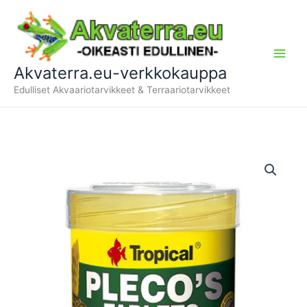
Siirry
sisältöön
Akvaterra.eu-verkkokauppa
Edulliset Akvaariotarvikkeet & Terraariotarvikkeet