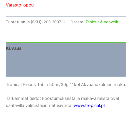
Varasto loppu
Tuotetunnus (SKU):
209.3007-1
Osasto:
Tabletit & Vohvelit
Kuvaus
Lisätiedot
Arviot (0)
Tropical Plecos Tabin 50ml/30g 11kpl Akvaariokalojen ruoka.
Tarkemmat tiedot koostumuksesta ja raaka-aineista ovat
saatavilla valmistajan nettisivuilta:
www.tropical.pl