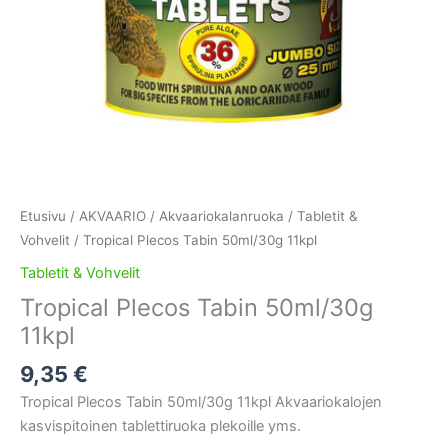
Etusivu
/
AKVAARIO
/
Akvaariokalanruoka
/
Tabletit &
Vohvelit
/ Tropical Plecos Tabin 50ml/30g 11kpl
Tabletit & Vohvelit
Tropical Plecos Tabin 50ml/30g
11kpl
9,35
€
Tropical Plecos Tabin 50ml/30g 11kpl Akvaariokalojen
kasvispitoinen tablettiruoka plekoille yms.