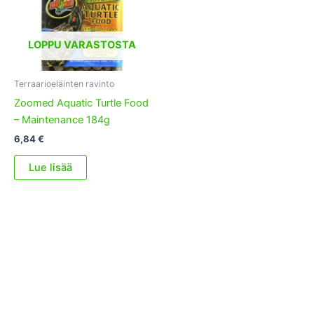
LOPPU VARASTOSTA
Terraarioeläinten ravinto
Zoomed Aquatic Turtle Food
– Maintenance 184g
6,84
€
Lue lisää