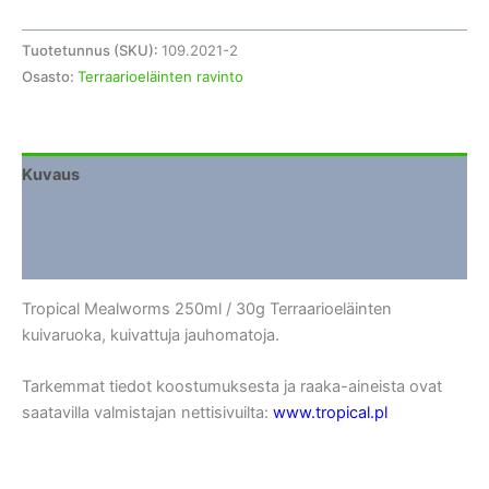
Tuotetunnus (SKU):
109.2021-2
Osasto:
Terraarioeläinten ravinto
Kuvaus
Lisätiedot
Arviot (0)
Tropical Mealworms 250ml / 30g Terraarioeläinten
kuivaruoka, kuivattuja jauhomatoja.
Tarkemmat tiedot koostumuksesta ja raaka-aineista ovat
saatavilla valmistajan nettisivuilta:
www.tropical.pl