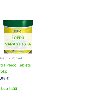
LOPPU
VARASTOSTA
bletit & Vohvelit
tra Pleco Tablets
75kpl
3,68
€
Lue lisää