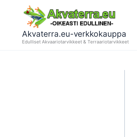
Siirry
sisältöön
Akvaterra.eu-verkkokauppa
Edulliset Akvaariotarvikkeet & Terraariotarvikkeet