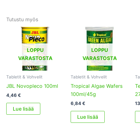
Tutustu myös
LOPPU
LOPPU
VARASTOSTA
VARASTOSTA
Tabletit & Vohvelit
Tabletit & Vohvelit
Ta
JBL Novopleco 100ml
Tropical Algae Wafers
Te
100ml/45g
2
4,46
€
6,84
€
1
Lue lisää
Lue lisää