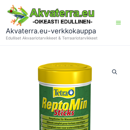
Siirry
sisältöön
Akvaterra.eu-verkkokauppa
Edulliset Akvaariotarvikkeet & Terraariotarvikkeet