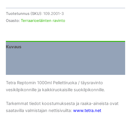
Tuotetunnus (SKU):
109.2001-3
Osasto:
Terraarioeläinten ravinto
Kuvaus
Lisätiedot
Arviot (0)
Tetra Reptomin 1000ml Pellettiruoka / täysravinto
vesikilpikonnille ja kaikkiruokaisille suokilpikonnille.
Tarkemmat tiedot koostumuksesta ja raaka-aineista ovat
saatavilla valmistajan nettisivuilta:
www.tetra.net