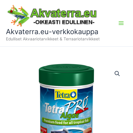
Siirry
sisältöön
Akvaterra.eu-verkkokauppa
Edulliset Akvaariotarvikkeet & Terraariotarvikkeet