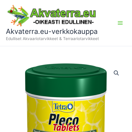
Siirry
sisältöön
Akvaterra.eu-verkkokauppa
Edulliset Akvaariotarvikkeet & Terraariotarvikkeet