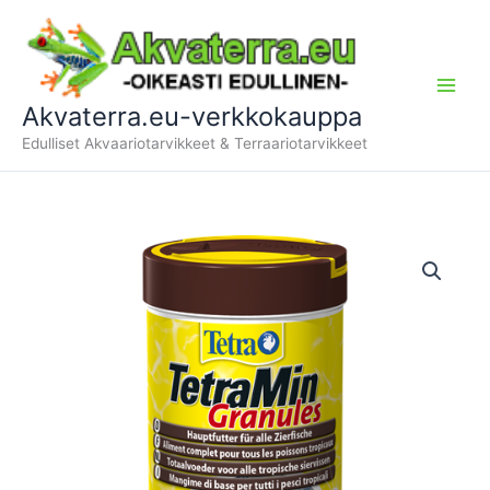
Siirry
sisältöön
Akvaterra.eu-verkkokauppa
Edulliset Akvaariotarvikkeet & Terraariotarvikkeet