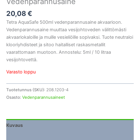
Vedenparannusaine
20,08
€
Tetra AquaSafe 500ml vedenparannusaine akvaarioon.
Vedenparannusaine muuttaa vesijohtoveden välittömästi
akvaariokaloille ja muille vesieliöille sopivaksi. Tuote neutraloi
klooriyhdisteet ja sitoo haitalliset raskasmetallit
vaarattomaan muotoon. Annostelu: 5ml / 10 litraa
vesijohtovettä.
Varasto loppu
Tuotetunnus (SKU):
208.1203-4
Osasto:
Vedenparannusaineet
Kuvaus
Lisätiedot