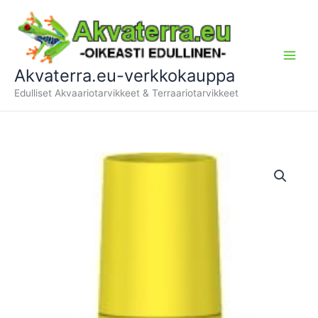
Siirry
sisältöön
Akvaterra.eu-verkkokauppa
Edulliset Akvaariotarvikkeet & Terraariotarvikkeet