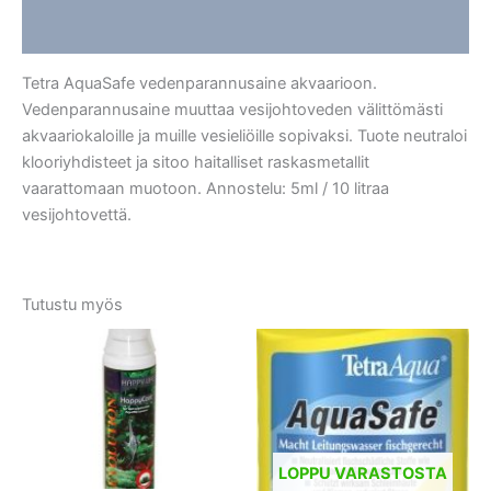
Arviot (0)
Tetra AquaSafe vedenparannusaine akvaarioon.
Vedenparannusaine muuttaa vesijohtoveden välittömästi
akvaariokaloille ja muille vesieliöille sopivaksi. Tuote neutraloi
klooriyhdisteet ja sitoo haitalliset raskasmetallit
vaarattomaan muotoon. Annostelu: 5ml / 10 litraa
vesijohtovettä.
Tutustu myös
LOPPU VARASTOSTA