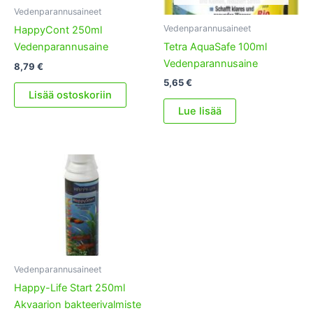
Vedenparannusaineet
Vedenparannusaineet
HappyCont 250ml
Tetra AquaSafe 100ml
Vedenparannusaine
Vedenparannusaine
8,79
€
5,65
€
Lisää ostoskoriin
Lue lisää
Vedenparannusaineet
Happy-Life Start 250ml
Akvaarion bakteerivalmiste