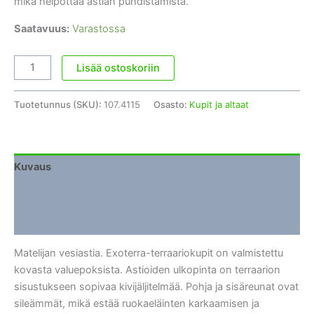
mikä helpottaa astian puhdistamista.
Saatavuus:
Varastossa
Terraarion
Lisää ostoskoriin
vesikuppi
Exoterra
Tuotetunnus (SKU):
107.4115
Osasto:
Kupit ja altaat
Water
Dish
M
määrä
Kuvaus
Lisätiedot
Arviot (0)
Matelijan vesiastia. Exoterra-terraariokupit on valmistettu
kovasta valuepoksista. Astioiden ulkopinta on terraarion
sisustukseen sopivaa kivijäljitelmää. Pohja ja sisäreunat ovat
sileämmät, mikä estää ruokaeläinten karkaamisen ja