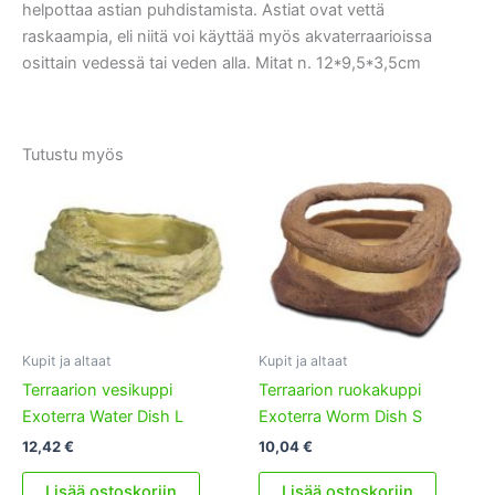
helpottaa astian puhdistamista. Astiat ovat vettä
raskaampia, eli niitä voi käyttää myös akvaterraarioissa
osittain vedessä tai veden alla. Mitat n. 12*9,5*3,5cm
Tutustu myös
Kupit ja altaat
Kupit ja altaat
Terraarion vesikuppi
Terraarion ruokakuppi
Exoterra Water Dish L
Exoterra Worm Dish S
12,42
€
10,04
€
Lisää ostoskoriin
Lisää ostoskoriin