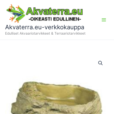
Siirry
sisältöön
Akvaterra.eu-verkkokauppa
Edulliset Akvaariotarvikkeet & Terraariotarvikkeet