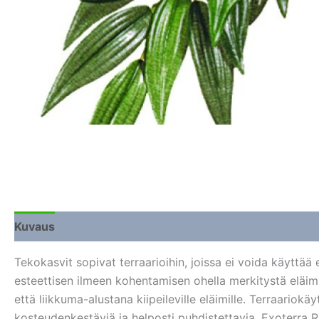
Kuvaus
Lisätiedot
Arviot (0)
Tekokasvit sopivat terraarioihin, joissa ei voida käyttää 
esteettisen ilmeen kohentamisen ohella merkitystä eläimil
että liikkuma-alustana kiipeileville eläimille. Terraariok
kosteudenkestäviä ja helposti puhdistettavia. Exoterra Ru