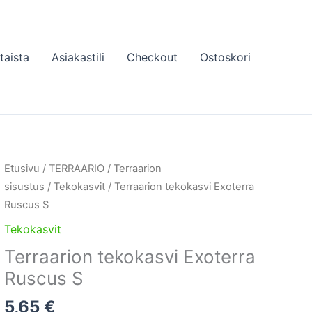
taista
Asiakastili
Checkout
Ostoskori
Etusivu
/
TERRAARIO
/
Terraarion
sisustus
/
Tekokasvit
/ Terraarion tekokasvi Exoterra
Ruscus S
Tekokasvit
Terraarion tekokasvi Exoterra
Ruscus S
5,65
€