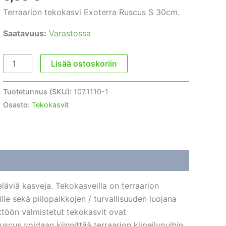
Terraarion tekokasvi Exoterra Ruscus S 30cm.
Saatavuus:
Varastossa
Terraarion
Lisää ostoskoriin
tekokasvi
Exoterra
Tuotetunnus (SKU):
107.1110-1
Ruscus
Osasto:
Tekokasvit
S
määrä
eläviä kasveja. Tekokasveilla on terraarion
le sekä piilopaikkojen / turvallisuuden luojana
äyttöön valmistetut tekokasvit ovat
scus voidaan kiinnittää terraarion kiipeilypuihin,