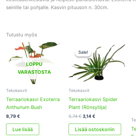
seinille tai pohjalle. Kasvin pituuson n. 30cm.
Tutustu myös
Sale!
Sale!
LOPPU
VARASTOSTA
Tekokasvit
Tekokasvit
Terraariokasvi Exoterra
Terraariokasvi Spider
Anthurium Bush
Plant (Rönsylilja)
Alkuperäinen
Nykyinen
8,79
€
5,74
€
3,14
€
Te
hinta
hinta
oli:
on:
Te
Lue lisää
Lisää ostoskoriin
5,74 €.
3,14 €.