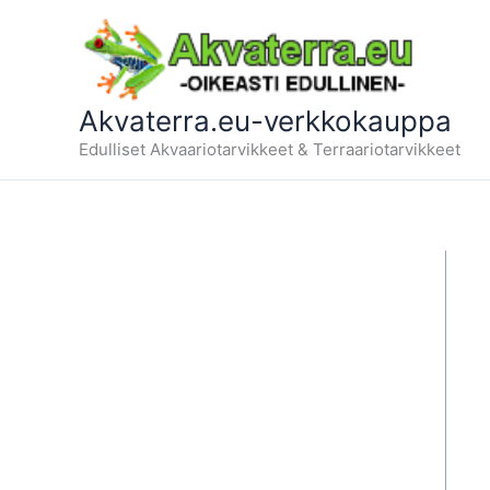
Siirry
sisältöön
Akvaterra.eu-verkkokauppa
Edulliset Akvaariotarvikkeet & Terraariotarvikkeet